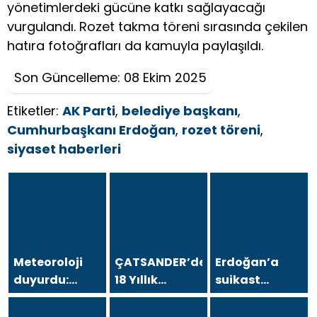
yönetimlerdeki gücüne katkı sağlayacağı
vurgulandı. Rozet takma töreni sırasında çekilen
hatıra fotoğrafları da kamuyla paylaşıldı.
Son Güncelleme: 08 Ekim 2025
Etiketler:
AK Parti
,
belediye başkanı
,
Cumhurbaşkanı Erdoğan
,
rozet töreni
,
siyaset haberleri
Meteoroloji
ÇATSANDER’den
Erdoğan’a
duyurdu:
18 Yıllık
suikast
Kavurucu
Çataltepe
girişiminde
sıcaklara
İsyanı: “Bursa
bulunan FETÖ