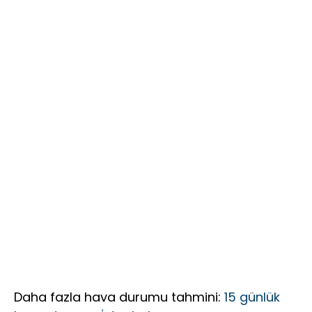
18 Yıldır
yakalandı
Birinciliği,
Mağdur
YKS’de İlk
Ediyor?”
1000’e 8
Öğrenci
Daha fazla hava durumu tahmini:
15 günlük