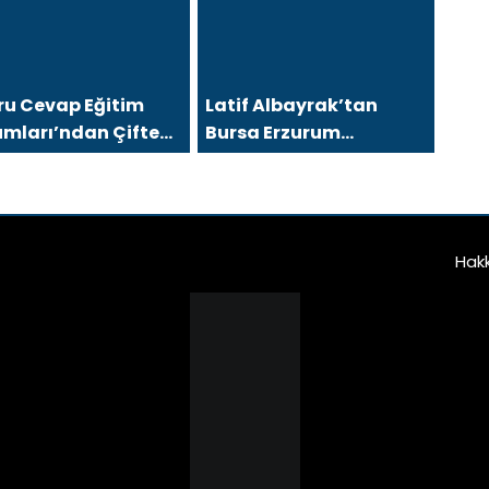
ru Cevap Eğitim
Latif Albayrak’tan
umları’ndan Çifte
Bursa Erzurum
r: LGS Türkiye
Dernekleri Federasyonu
nciliği, YKS’de İlk
İçin 25 Maddelik Büyük
’e 8 Öğrenci
Vizyon: “Daha Güçlü,
Daha Etkin, Daha
Hak
Kapsayıcı Bir
Federasyon İçin Yola
Çıktık”