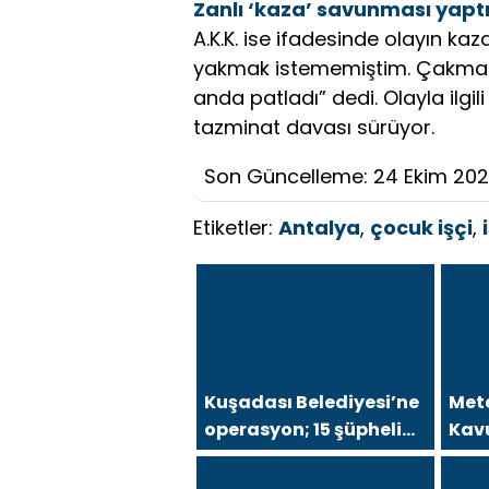
Zanlı ‘kaza’ savunması yapt
A.K.K. ise ifadesinde olayın k
yakmak istememiştim. Çakmak e
anda patladı” dedi. Olayla ilgi
tazminat davası sürüyor.
Son Güncelleme: 24 Ekim 20
Etiketler:
Antalya
,
çocuk işçi
,
Kuşadası Belediyesi’ne
Mete
operasyon; 15 şüpheli
Kav
gözaltına alındı
sağ
aras