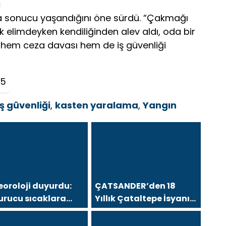
ı
aza sonucu yaşandığını öne sürdü. “Çakmağı
limdeyken kendiliğinden alev aldı, oda bir
li hem ceza davası hem de iş güvenliği
25
iş güvenliği
,
kasten yaralama
,
Yangın
oroloji duyurdu:
ÇATSANDER’den 18
urucu sıcaklara
Yıllık Çataltepe İsyanı:
anak ve rüzgar
“Bursa Esnafını Kim 18
ı
Yıldır Mağdur Ediyor?”