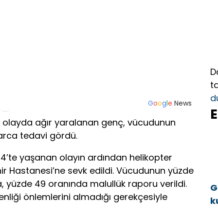
D
t
d
G
o
o
g
l
e
News
E
 olayda ağır yaralanan genç, vücudunun
arca tedavi gördü.
024’te yaşanan olayın ardından helikopter
ir Hastanesi’ne sevk edildi. Vücudunun yüzde
ya, yüzde 49 oranında malullük raporu verildi.
G
enliği önlemlerini almadığı gerekçesiyle
k
a