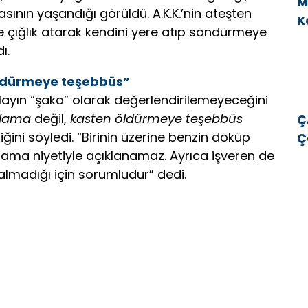
M
sının yaşandığı görüldü. A.K.K.’nin ateşten
K
inde çığlık atarak kendini yere atıp söndürmeye
v
ı.
 öldürmeye teşebbüs”
 olayın “şaka” olarak değerlendirilemeyeceğini
alama
değil,
kasten öldürmeye teşebbüs
Ç
ini söyledi. “Birinin üzerine benzin döküp
Ç
ma niyetiyle açıklanamaz. Ayrıca işveren de
E
 almadığı için sorumludur” dedi.
E