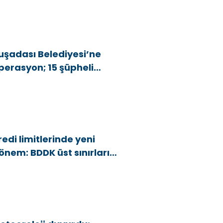
uşadası Belediyesi’ne
perasyon; 15 şüpheli
özaltına alındı
redi limitlerinde yeni
önem: BDDK üst sınırları
şağı çekti