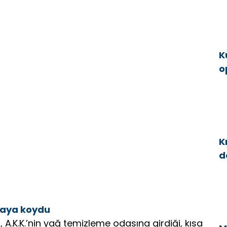
K
o
g
K
d
a
taya koydu
 A.K.K.’nin yağ temizleme odasına girdiği, kısa