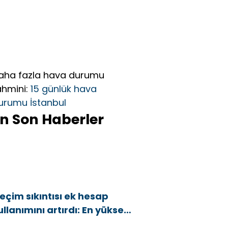
aha fazla hava durumu
ahmini:
15 günlük hava
urumu İstanbul
n Son Haberler
eçim sıkıntısı ek hesap
ullanımını artırdı: En yüksek
rtış bu 3 ilde