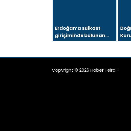
Erdoğan’a suikast
Doğ
girişiminde bulunan
Kur
FETÖ üyesi yakalandı
Guru
Biri
1000
Copyright © 2026 Haber Teira -