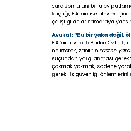
süre sonra ani bir alev patlama
kaçtığı, E.A.’nın ise alevler iç
çalıştığı anlar kameraya yansıd
Avukat: “Bu bir şaka değil,
E.A.’nın avukatı Barkın Öztürk,
belirterek, zanlının
kasten yar
suçundan yargılanması gerektiğ
çakmak yakmak, sadece yarala
gerekli iş güvenliği önlemlerini