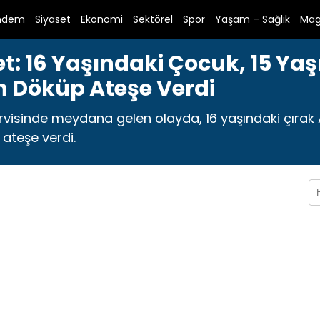
ndem
Siyaset
Ekonomi
Sektörel
Spor
Yaşam – Sağlık
Mag
: 16 Yaşındaki Çocuk, 15 Yaş
n Döküp Ateşe Verdi
visinde meydana gelen olayda, 16 yaşındaki çırak A.
 ateşe verdi.