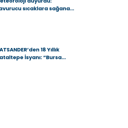
eteoroloji duyurdu:
avurucu sıcaklara sağanak
e rüzgar arası
ATSANDER’den 18 Yıllık
ataltepe İsyanı: “Bursa
snafını Kim 18 Yıldır Mağdur
diyor?”