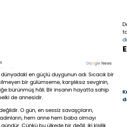
D
t
d
E
rı
G
o
o
g
l
e
News
 dünyadaki en güçlü duygunun adı. Sıcacık bir
lmeyen bir gülümseme, karşılıksız sevginin,
iğe bürünmüş hâli. Bir insanın hayatta sahip
K
elki de annesidir.
d
a
ğildir. O gün, en sessiz savaşçıların,
adınların, hem anne hem baba olmayı
ündür. Çünkü bu ülkede bir değil, iki kişilik