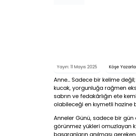
Yayın: 11 Mayıs 2025
Köşe Yazarla
Anne… Sadece bir kelime değil;
kucak, yorgunluğa rağmen eksi
sabrın ve fedakârlığın ete kem
olabileceği en kıymetli hazine b
Anneler Günü, sadece bir gün de
görünmez yükleri omuzlayan k
başaranların anılması gereken g