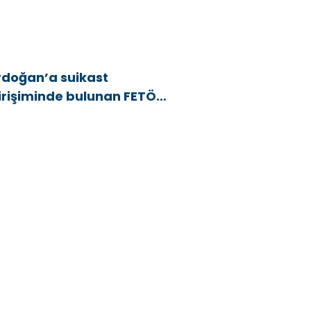
rdoğan’a suikast
irişiminde bulunan FETÖ
yesi yakalandı