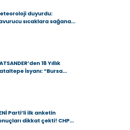
eteoroloji duyurdu:
avurucu sıcaklara sağanak
e rüzgar arası
ATSANDER’den 18 Yıllık
ataltepe İsyanı: “Bursa
snafını Kim 18 Yıldır Mağdur
diyor?”
ENİ Parti’li ilk anketin
onuçları dikkat çekti! CHP
araj altı kaldı