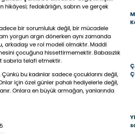
n hikâyesi; fedakârlığın, sabrın ve gerçek
M
K
dece bir sorumluluk değil, bir mücadele
v
akşam yorgun argın dönerken aynı zamanda
 arkadaşı ve rol modeli olmaktır. Maddi
imesini çocuğuna hissettirmemektir. Babasızlık
kat sabırla telafi etmektir.
Ç
Ç
Çünkü bu kadınlar sadece çocuklarını değil,
E
Onlar için özel günler pahalı hediyelerle değil,
E
zanır. Onlara en büyük armağan, yanlarında
Y
s
25
b