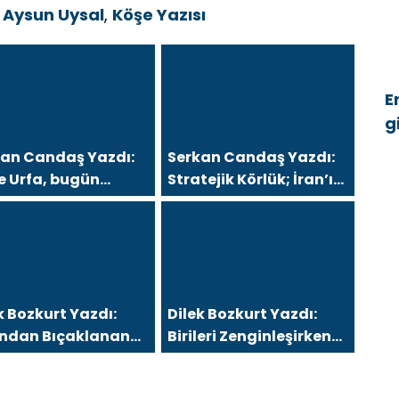
,
Aysun Uysal
,
Köşe Yazısı
E
g
ü
kan Candaş Yazdı:
Serkan Candaş Yazdı:
e Urfa, bugün
Stratejik Körlük; İran’ı
ramanmaraş ve
“Arap Baharı”
in, Ya sonra?
Penceresinden Görmek
k Bozkurt Yazdı:
Dilek Bozkurt Yazdı:
tından Bıçaklanan
Birileri Zenginleşirken
ecek
Kimler Eksiliyor?