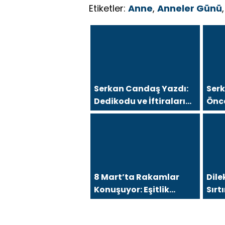
Etiketler:
Anne
,
Anneler Günü
Serkan Candaş Yazdı:
Ser
Dedikodu ve İftiralarını
Önc
İspat Edemeyen Hukuk
Kah
Önünde Hesap Verir!
Mers
8 Mart’ta Rakamlar
Dile
Konuşuyor: Eşitlik
Sır
Talebi Sürerken
Gel
Gerçekler Değişiyor