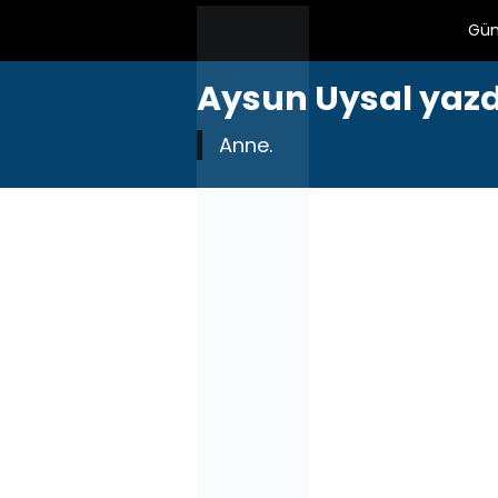
Gü
Aysun Uysal yaz
Anne.