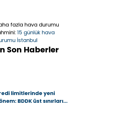
aha fazla hava durumu
ahmini:
15 günlük hava
urumu İstanbul
n Son Haberler
redi limitlerinde yeni
önem: BDDK üst sınırları
şağı çekti