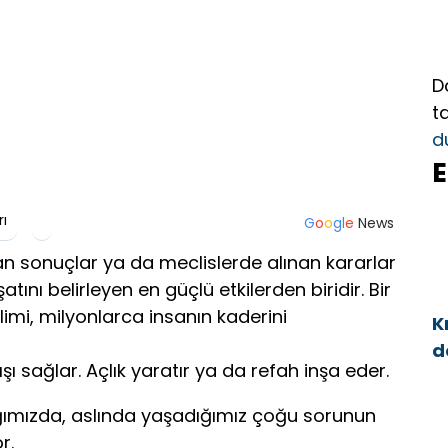
D
t
d
E
rı
G
o
o
g
l
e
News
n sonuçlar ya da meclislerde alınan kararlar
atını belirleyen en güçlü etkilerden biridir. Bir
elimi, milyonlarca insanın kaderini
K
d
şı sağlar. Açlık yaratır ya da refah inşa eder.
a
ımızda, aslında yaşadığımız çoğu sorunun
r.