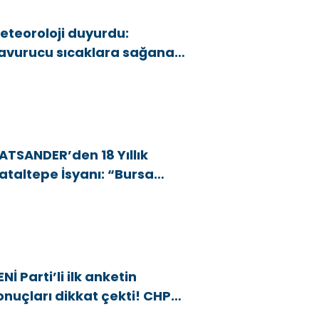
eteoroloji duyurdu:
avurucu sıcaklara sağanak
e rüzgar arası
ATSANDER’den 18 Yıllık
ataltepe İsyanı: “Bursa
snafını Kim 18 Yıldır Mağdur
diyor?”
ENİ Parti’li ilk anketin
onuçları dikkat çekti! CHP
araj altı kaldı