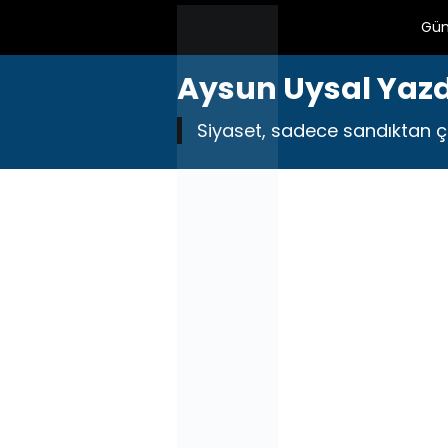
Gü
Aysun Uysal Yazdı
Siyaset, sadece sandıktan çı