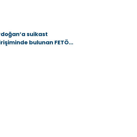
rdoğan’a suikast
irişiminde bulunan FETÖ
yesi yakalandı