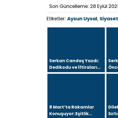
Son Güncelleme: 28 Eylül 202
Etiketler:
Aysun Uysal
,
Siyaset
Serkan Candaş Yazdı:
Ser
Dedikodu ve İftiralarını
Önc
İspat Edemeyen Hukuk
Kah
Önünde Hesap Verir!
Mers
8 Mart’ta Rakamlar
Dile
Konuşuyor: Eşitlik
Sır