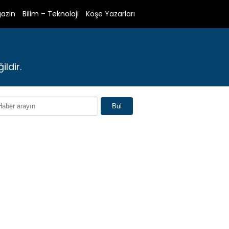
azin
Bilim – Teknoloji
Köşe Yazarları
ldir.
Bul