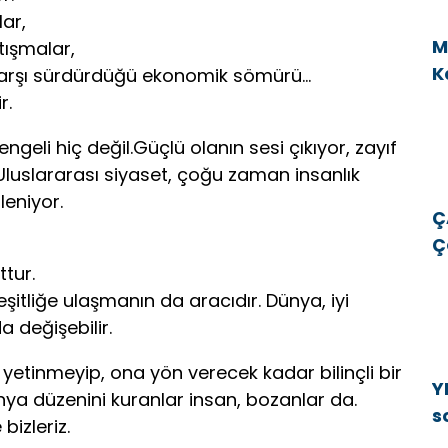
lar,
M
tışmalar,
K
e karşı sürdürdüğü ekonomik sömürü…
v
r.
engeli hiç değil.Güçlü olanın sesi çıkıyor, zayıf
 Uluslararası siyaset, çoğu zaman insanlık
leniyor.
Ç
Ç
E
tur.
E
eşitliğe ulaşmanın da aracıdır. Dünya, iyi
da değişebilir.
 yetinmeyip, ona yön verecek kadar bilinçli bir
Y
ya düzenini kuranlar insan, bozanlar da.
s
bizleriz.
b