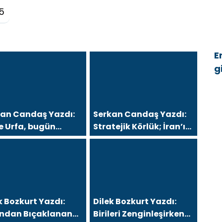
5
E
g
ü
kan Candaş Yazdı:
Serkan Candaş Yazdı:
e Urfa, bugün
Stratejik Körlük; İran’ı
ramanmaraş ve
“Arap Baharı”
in, Ya sonra?
Penceresinden Görmek
k Bozkurt Yazdı:
Dilek Bozkurt Yazdı:
tından Bıçaklanan
Birileri Zenginleşirken