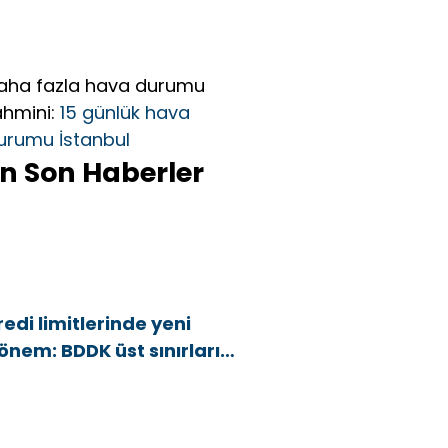
aha fazla hava durumu
ahmini:
15 günlük hava
urumu İstanbul
n Son Haberler
redi limitlerinde yeni
önem: BDDK üst sınırları
şağı çekti