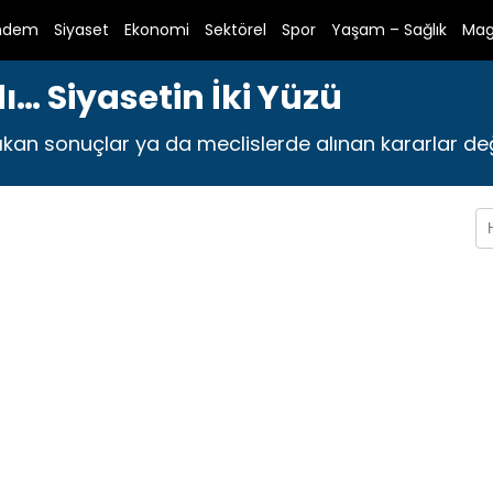
ndem
Siyaset
Ekonomi
Sektörel
Spor
Yaşam – Sağlık
Mag
… Siyasetin İki Yüzü
kan sonuçlar ya da meclislerde alınan kararlar deği