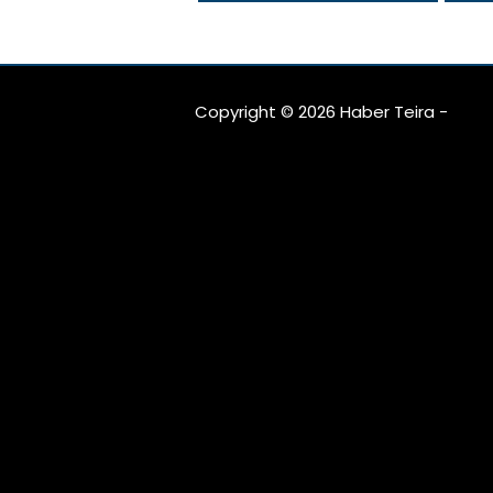
Talebi Sürerken
Gel
Gerçekler Değişiyor
mu?
Copyright © 2026 Haber Teira -