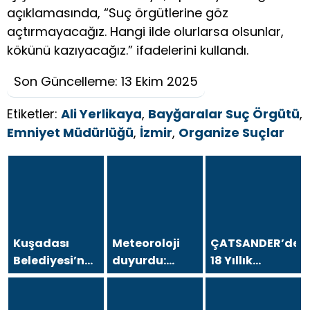
açıklamasında, “Suç örgütlerine göz
açtırmayacağız. Hangi ilde olurlarsa olsunlar,
kökünü kazıyacağız.” ifadelerini kullandı.
Son Güncelleme: 13 Ekim 2025
Etiketler:
Ali Yerlikaya
,
Bayğaralar Suç Örgütü
,
Emniyet Müdürlüğü
,
İzmir
,
Organize Suçlar
Kuşadası
Meteoroloji
ÇATSANDER’den
Belediyesi’ne
duyurdu:
18 Yıllık
operasyon; 15
Kavurucu
Çataltepe
şüpheli
sıcaklara
İsyanı: “Bursa