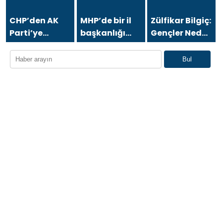
BİLGİLİ’DEN
BURSA İÇİN
CHP’den AK
MHP’de bir il
Zülfikar Bilgiç:
“MİNEATÜRKİSTAN”
Parti’ye
başkanlığı
Gençler Neden
ÇAĞRISI:
geçmişti!
daha
Yurtdışına
“BURSA TÜRK
Nimet
feshedildi
Gidiyor?
Bul
DÜNYASININ
Özdemir:
BULUŞMA
Mecbur
NOKTASI
kaldım
OLMALIDIR”