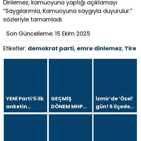
Dinlemez, kamuoyuna yaptığı açıklamayı
“Saygılarımla, Kamuoyuna saygıyla duyurulur.”
sözleriyle tamamladı.
Son Güncelleme: 15 Ekim 2025
Etiketler:
demokrat parti
,
emre dinlemez
,
Tire
YENİ Parti’li ilk
GEÇMİŞ
İzmir’de ‘Özel’
anketin
DÖNEM MHP
gün! 5 ilçede
sonuçları
BÜYÜKŞEHİR
ve
dikkat çekti!
MECLİS
Gündoğdu’da
CHP baraj altı
SÖZCÜSÜ
halkla
kaldı
İHSAN
buluşacak