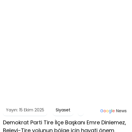
Yayın: 15 Ekim 2025
Siyaset
G
o
o
g
l
e
News
Demokrat Parti Tire İlçe Başkanı Emre Dinlemez,
Belevi-Tire yolunun bölge için hayati önem