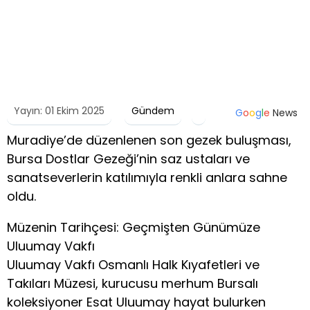
Yayın: 01 Ekim 2025
Gündem
G
o
o
g
l
e
News
Muradiye’de düzenlenen son gezek buluşması,
Bursa Dostlar Gezeği’nin saz ustaları ve
sanatseverlerin katılımıyla renkli anlara sahne
oldu.
Müzenin Tarihçesi: Geçmişten Günümüze
Uluumay Vakfı
Uluumay Vakfı Osmanlı Halk Kıyafetleri ve
Takıları Müzesi, kurucusu merhum Bursalı
koleksiyoner Esat Uluumay hayat bulurken