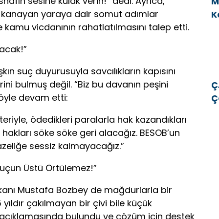
nafın sesine kulak verin!” dedi. Ayrıca,
M
 kanayan yaraya dair somut adımlar
K
e kamu vicdanının rahatlatılmasını talep etti.
v
acak!”
kın suç duyurusuyla savcılıkların kapısını
rini bulmuş değil. “Biz bu davanın peşini
Ç
öyle devam etti:
Ç
E
teriyle, ödedikleri paralarla hak kazandıkları
E
 o hakları söke söke geri alacağız. BESOB’un
azeliğe sessiz kalmayacağız.”
Suçun Üstü Örtülemez!”
kanı Mustafa Bozbey de mağdurlarla bir
 yıldır çakılmayan bir çivi bile küçük
 açıklamasında bulundu ve çözüm için destek