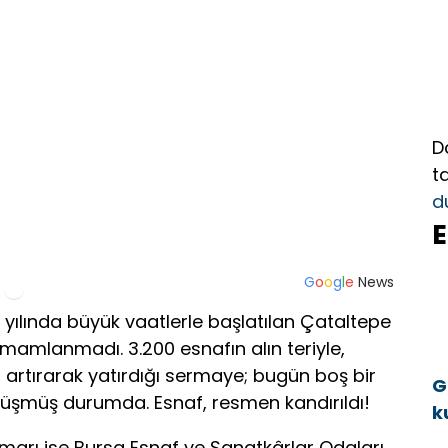
D
t
d
E
G
o
o
g
l
e
News
 yılında büyük vaatlerle başlatılan Çataltepe
 tamamlanmadı. 3.200 esnafın alın teriyle,
 artırarak yatırdığı sermaye; bugün boş bir
G
üşmüş durumda. Esnaf, resmen kandırıldı!
k
a
arı ise Bursa Esnaf ve Sanatkârlar Odaları