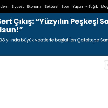
ndem
Siyaset
Ekonomi
Sektörel
Spor
Yaşam – Sağlık
Mag
t Çıkış: “Yüzyılın Peşkeşi S
ulsun!”
08 yılında büyük vaatlerle başlatılan Çataltepe Sanayi