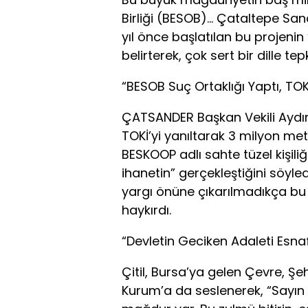
Birliği (BESOB)… Çataltepe San
yıl önce başlatılan bu projenin
belirterek, çok sert bir dille tepk
“BESOB Suç Ortaklığı Yaptı, TOKİ 
ÇATSANDER Başkan Vekili Aydın
TOKİ’yi yanıltarak 3 milyon metr
BESKOOP adlı sahte tüzel kişili
ihanetin” gerçekleştiğini söyle
yargı önüne çıkarılmadıkça bu 
haykırdı.
“Devletin Geciken Adaleti Es
Çitil, Bursa’ya gelen Çevre, Şehi
Kurum’a da seslenerek, “Sayın