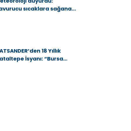
eteoroloji duyurdu:
avurucu sıcaklara sağanak
e rüzgar arası
ATSANDER’den 18 Yıllık
ataltepe İsyanı: “Bursa
snafını Kim 18 Yıldır Mağdur
diyor?”