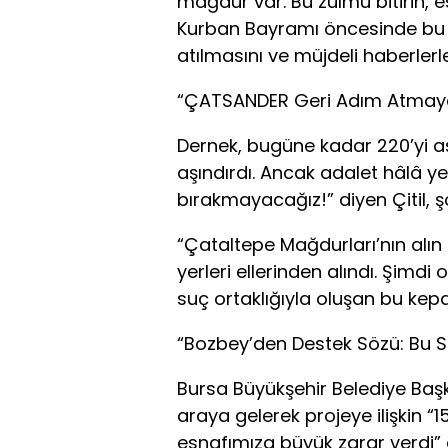
mağdur var. Bu zulmü bitirin, es
Kurban Bayramı öncesinde bu
atılmasını ve müjdeli haberlerl
“ÇATSANDER Geri Adım Atmay
Dernek, bugüne kadar 220’yi aş
aşındırdı. Ancak adalet hâlâ ye
bırakmayacağız!” diyen Çitil, ş
“Çataltepe Mağdurları’nın alın 
yerleri ellerinden alındı. Şimdi
suç ortaklığıyla oluşan bu kep
“Bozbey’den Destek Sözü: Bu 
Bursa Büyükşehir Belediye Baş
araya gelerek projeye ilişkin “15
esnafımıza büyük zarar verdi”