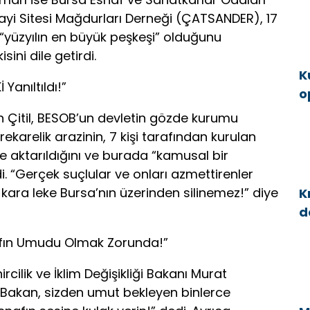
ayi Sitesi Mağdurları Derneği (ÇATSANDER), 17
 “yüzyılın en büyük peşkeşi” olduğunu
isini dile getirdi.
K
Yanıltıldı!”
o
g
 Çitil, BESOB’un devletin gözde kurumu
ekarelik arazinin, 7 kişi tarafından kurulan
ğe aktarıldığını ve burada “kamusal bir
di. “Gerçek suçlular ve onları azmettirenler
kara leke Bursa’nın üzerinden silinemez!” diye
K
d
a
nafın Umudu Olmak Zorunda!”
rcilik ve İklim Değişikliği Bakanı Murat
 Bakan, sizden umut bekleyen binlerce