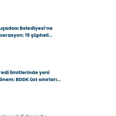
uşadası Belediyesi’ne
perasyon; 15 şüpheli
özaltına alındı
redi limitlerinde yeni
önem: BDDK üst sınırları
şağı çekti