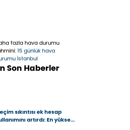
aha fazla hava durumu
ahmini:
15 günlük hava
urumu İstanbul
n Son Haberler
eçim sıkıntısı ek hesap
ullanımını artırdı: En yüksek
rtış bu 3 ilde