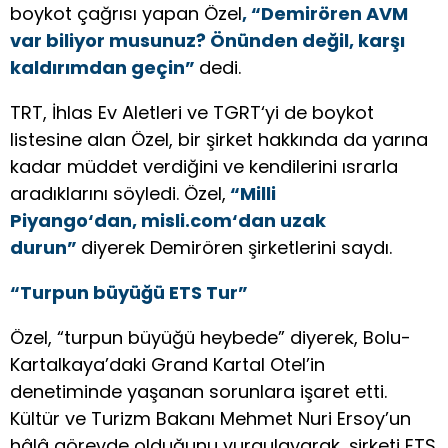
boykot çağrısı yapan Özel
, “Demirören AVM
var biliyor musunuz? Önünden değil, karşı
kaldırımdan geçin”
dedi.
TRT, İhlas Ev Aletleri ve TGRT‘yi de boykot
listesine alan Özel, bir şirket hakkında da yarına
kadar müddet verdiğini ve kendilerini ısrarla
aradıklarını söyledi. Özel,
“Milli
Piyango‘dan, misli.com‘dan uzak
durun”
diyerek Demirören şirketlerini saydı.
“Turpun büyüğü ETS Tur”
Özel, “turpun büyüğü heybede” diyerek, Bolu-
Kartalkaya’daki Grand Kartal Otel’in
denetiminde yaşanan sorunlara işaret etti.
Kültür ve Turizm Bakanı Mehmet Nuri Ersoy’un
hâlâ görevde olduğunu vurgulayarak, şirketi ETS