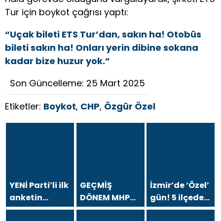
Tur için boykot çağrısı yaptı:
“Uçak bileti ETS Tur’dan, sakın ha! Otobüs
bileti sakın ha! Onları yerin dibine sokana
kadar bize huzur yok.”
Son Güncelleme: 25 Mart 2025
Etiketler:
Boykot
,
CHP
,
Özgür Özel
YENİ Parti’li ilk
GEÇMİŞ
İzmir’de ‘Özel’
anketin
DÖNEM MHP
gün! 5 ilçede
sonuçları
BÜYÜKŞEHİR
ve