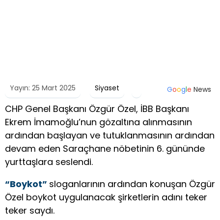
Yayın: 25 Mart 2025
Siyaset
G
o
o
g
l
e
News
CHP Genel Başkanı Özgür Özel, İBB Başkanı
Ekrem İmamoğlu’nun gözaltına alınmasının
ardından başlayan ve tutuklanmasının ardından
devam eden Saraçhane nöbetinin 6. gününde
yurttaşlara seslendi.
“Boykot”
sloganlarının ardından konuşan Özgür
Özel boykot uygulanacak şirketlerin adını teker
teker saydı.