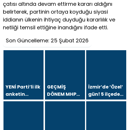
çatısı altında devam ettirme kararı aldığını
belirterek, partinin ortaya koyduğu siyasi
iddianın ülkenin ihtiyaç duyduğu kararlılık ve
netliği temsil ettiğine inandığını ifade etti.
Son Güncelleme: 25 Şubat 2026
YENİ Parti’li ilk
GEÇMİŞ
İzmir’de ‘Özel’
anketin
DÖNEM MHP
gün! 5 ilçede
sonuçları
BÜYÜKŞEHİR
ve
dikkat çekti!
MECLİS
Gündoğdu’da
CHP baraj altı
SÖZCÜSÜ
halkla
kaldı
İHSAN
buluşacak