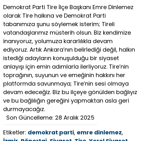
Demokrat Parti Tire İlçe Başkanı Emre Dinlemez
olarak Tire halkına ve Demokrat Parti
tabanımıza şunu söylemek isterim; Tireli
vatandaşlarımız müsterih olsun. Biz kendimize
inanıyoruz, yolumuza kararlılıkla devam
ediyoruz. Artık Ankara’nın belirlediği değil, halkın
istediği adayların konuşulduğu bir siyaset
anlayışı için emin adımlarla ilerliyoruz. Tire’nin
toprağının, suyunun ve emeğinin hakkını her
platformda savunmaya; Tire’nin sesi olmaya
devam edeceğiz. Biz bu ilçeye gönülden bağlıyız
ve bu bağlılığın gereğini yapmaktan asla geri
durmayacağız.
Son Güncelleme: 28 Aralık 2025
Etiketler:
demokrat parti
,
emre dinlemez
,
İzmir
,
Röportaj
,
Siyaset
,
Tire
,
Yerel Siyaset