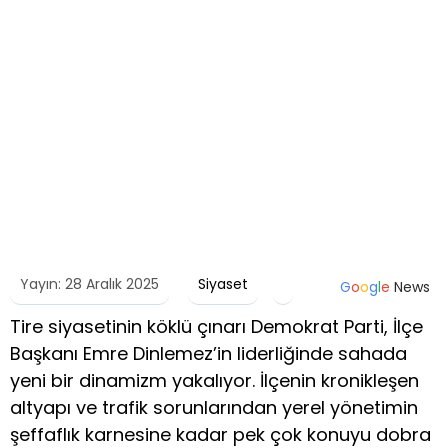
Yayın: 28 Aralık 2025
Siyaset
G
o
o
g
l
e
News
Tire siyasetinin köklü çınarı Demokrat Parti, İlçe
Başkanı Emre Dinlemez’in liderliğinde sahada
yeni bir dinamizm yakalıyor. İlçenin kronikleşen
altyapı ve trafik sorunlarından yerel yönetimin
şeffaflık karnesine kadar pek çok konuyu dobra