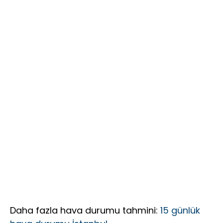
BULUŞMA
Mecbur
NOKTASI
kaldım
OLMALIDIR”
Daha fazla hava durumu tahmini:
15 günlük