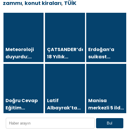
zammı
,
konut kiraları
,
TÜİK
Meteoroloji
ÇATSANDER’den
Erdoğan’a
duyurdu:
18 Yıllık
suikast
Kavurucu
Çataltepe
girişiminde
sıcaklara
İsyanı: “Bursa
bulunan FETÖ
sağanak ve
Esnafını Kim
üyesi
rüzgar arası
18 Yıldır
yakalandı
Mağdur
Ediyor?”
Doğru Cevap
Latif
Manisa
Eğitim
Albayrak’tan
merkezli 5 ilde
Kurumları’ndan
Bursa Erzurum
‘rüşvet’
Çifte Gurur:
Dernekleri
operasyonu:
Bul
LGS Türkiye
Federasyonu
12 şüpheli