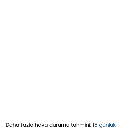
Birinciliği,
İçin 25
gözaltında!
YKS’de İlk
Maddelik
1000’e 8
Büyük Vizyon:
Öğrenci
“Daha Güçlü,
Daha Etkin,
Daha
Kapsayıcı Bir
Federasyon
İçin Yola
Çıktık”
Daha fazla hava durumu tahmini:
15 günlük