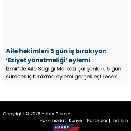
değiştirmezse, sistem tarafında...
Aile hekimleri 5 gün iş bırakıyor:
‘Eziyet yönetmeliği’ eylemi
İzmir’de Aile Sağlığı Merkezi çalışanları, 5 gün
sürecek iş bırakma eylemi gerçekleştirecek.
Sağlıkçıların ‘eziyet yönetmeliği’ olarak
adlandırdığı düzenlemeye karşı 6-10 Ocak
tarihleri arasında tam m...
Copyright © 2026 Haber Teira -
Hakkımızda
|
Künye
|
Politikalar
|
İletişim