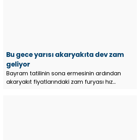
Bu gece yarısı akaryakıta dev zam
geliyor
Bayram tatilinin sona ermesinin ardından
akaryakıt fiyatlarındaki zam furyası hız
kesmeden devam ediyor. Bu gece yarısı
itibarıyla benzinin litresine 1,25 TL zam
yapılacak. Geçtiğimiz hafta yapılan an...