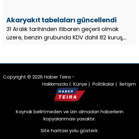
Akaryakıt tabelaları güncellendi
31 Aralık tarihinden itibaren geçerli olmak
üzere, benzin grubunda KDV dahil 82 kuruş,
motorin grubunda KDV dahil 77 kuruş, LPG
grubunda KDV dahil 35 kuruş fiyat artışı
meydana geldi…
Copyright © 2026 Haber Teira -
Hakkımızda
|
Künye
|
Politikalar
|
İletişim
Kaynak belirtmeden ve izin almadan haberlerin
kopyalanması yasaktır.
Site haritası
yolu gösterir.