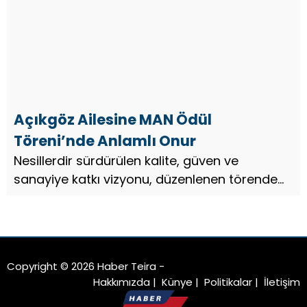
Bölgesi’nin temellerine dönüştüren Ali Ha...
Açıkgöz Ailesine MAN Ödül
Töreni’nde Anlamlı Onur
Nesillerdir sürdürülen kalite, güven ve
sanayiye katkı vizyonu, düzenlenen törende
prestijli bir ödülle taçlandırıldı...
Copyright © 2026 Haber Teira -
Hakkımızda
|
Künye
|
Politikalar
|
İletişim