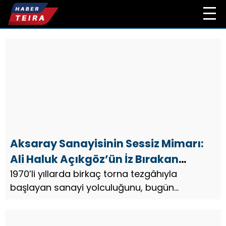
Aksaray Sanayisinin Sessiz Mimarı:
Ali Haluk Açıkgöz’ün İz Bırakan
Yolculuğu
1970’li yıllarda birkaç torna tezgâhıyla
başlayan sanayi yolculuğunu, bugün
Türkiye’nin önemli üretim merkezlerinden biri
hâline gelen Aksaray Organize Sanayi