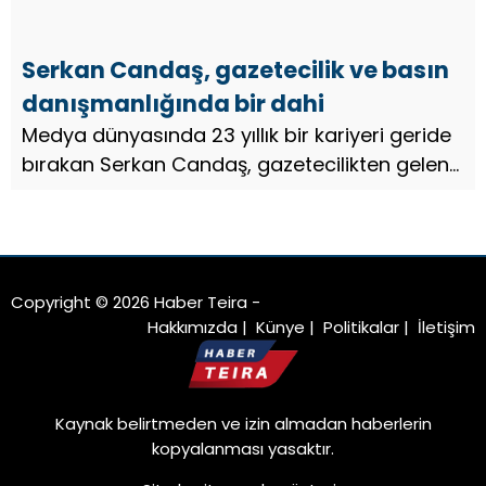
Serkan Candaş, gazetecilik ve basın
danışmanlığında bir dahi
Medya dünyasında 23 yıllık bir kariyeri geride
bırakan Serkan Candaş, gazetecilikten gelen
kökleriyle sektördeki varlığını güçlendiren,
birçok ünlü isim, firma ve siyasetçiyle çalışan,
aynı zamanda ul...
Copyright © 2026 Haber Teira -
Hakkımızda
|
Künye
|
Politikalar
|
İletişim
Kaynak belirtmeden ve izin almadan haberlerin
kopyalanması yasaktır.