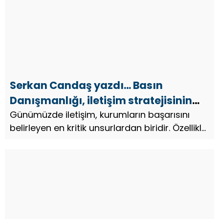
Serkan Candaş yazdı… Basın
Danışmanlığı, iletişim stratejisinin
olmazsa olmazı
Günümüzde iletişim, kurumların başarısını
belirleyen en kritik unsurlardan biridir. Özellikle
dijitalleşmenin hız kazanması ve bilgiye
erişimin kolaylaşması, kurumların itibar
yönetimi ve kamuoyu nezd...