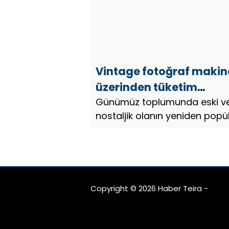
Vintage fotoğraf makine
üzerinden tüketim
kültürüne bakış
Günümüz toplumunda eski v
nostaljik olanın yeniden popü
hale gelmesi, yalnızca bir tük
trendi değil, aynı zamanda
sosyolojik bir fenomen olara
dikkat çekiyor. Vintage fotoğ
makinelerini...
Copyright © 2026 Haber Teira -