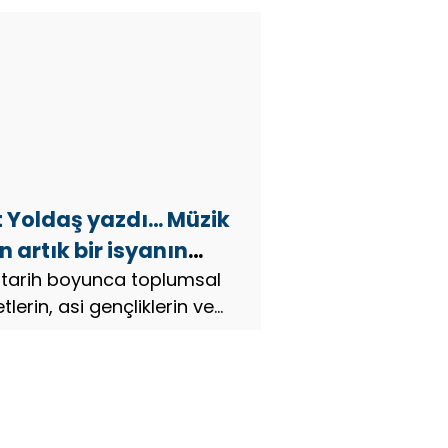
t Yoldaş yazdı… Müzik
 artık bir isyanın
olü olmaktan çıktı?
 tarih boyunca toplumsal
tlerin, asi gençliklerin ve
ğlıkların sesi oldu. 60’ların
t şarkılarıyla sokaklar
anır, 70’lerin punk grupları
 notalara döker, 90’ların g...