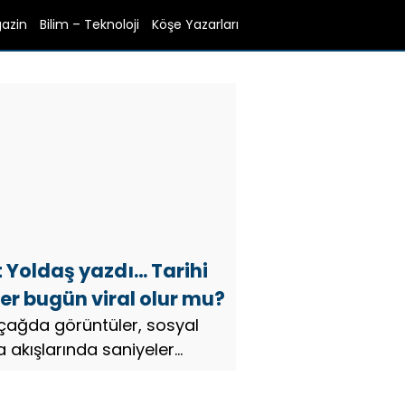
azin
Bilim – Teknoloji
Köşe Yazarları
 Yoldaş yazdı… Tarihi
er bugün viral olur mu?
l çağda görüntüler, sosyal
akışlarında saniyeler
 kayboluyor...