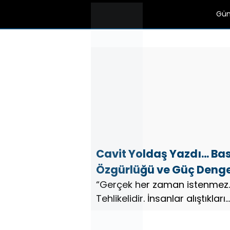
Gü
Cavit Yoldaş Yazdı… Ba
Özgürlüğü ve Güç Denge
“Gerçek her zaman istenmez.
Tehlikelidir. İnsanlar alıştıkları
yalanı tercih eder.”