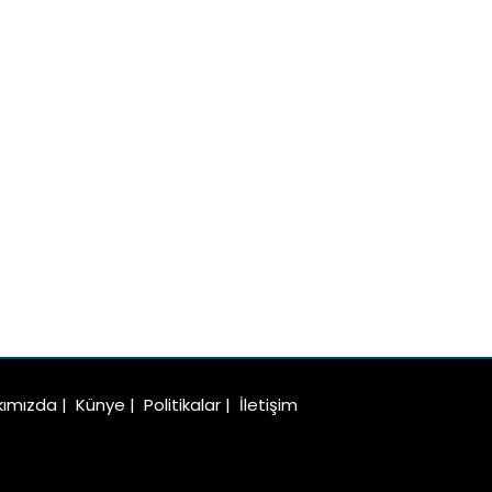
kımızda
|
Künye
|
Politikalar
|
İletişim