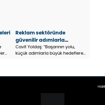
leri
Reklam sektöründe
güvenilir adımlarla
e
ilerleyen vizyoner bir isim
Cavit Yoldaş: “Başarının yolu,
ler
küçük adımlarla büyük hedeflere
Cavit Yoldaş
etim
ulaşmaktan geçer”…
k da
raf
Hak