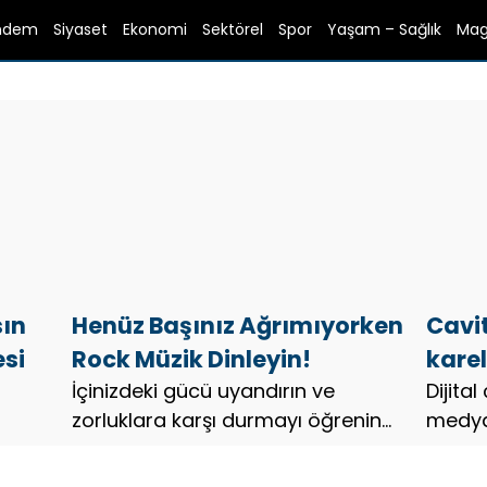
ndem
Siyaset
Ekonomi
Sektörel
Spor
Yaşam – Sağlık
Mag
sın
Henüz Başınız Ağrımıyorken
Cavit
si
Rock Müzik Dinleyin!
karel
İçinizdeki gücü uyandırın ve
Dijita
zorluklara karşı durmayı öğrenin...
medya 
içinde