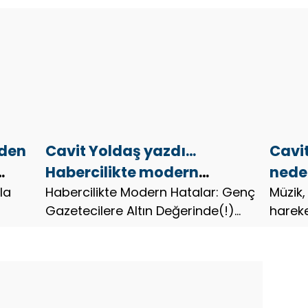
lden
Cavit Yoldaş yazdı…
Cavi
Habercilikte modern
neden
la
hatalar
Habercilikte Modern Hatalar: Genç
başr
Müzik,
Gazetecilere Altın Değerinde(!)
hareke
TavsiyelerSevgili genç
sert çı
gazeteci;Gazetecilik dünyasına
protes
hoş geldin! Haberin peşinden
yankıl
koşarken karşılaşacağın modern
öfkeyi
hatalar ve b...