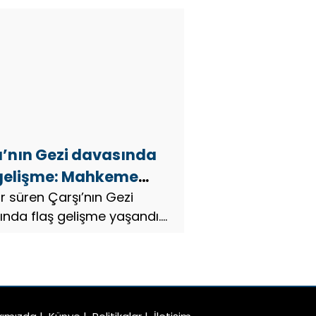
ı’nın Gezi davasında
 gelişme: Mahkeme
ını açıkladı
dır süren Çarşı’nın Gezi
nda flaş gelişme yaşandı.
laylarının ardından açılan
 savcılık mütalaasını
rken tüm sanıkların beraatını
…