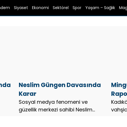
ndem
Siyaset
Ekonomi
Sektörel
Spor
Yaşam – Sağlık
Mag
ında
Neslim Güngen Davasında
Ming
Karar
Rapor
Sosyal medya fenomeni ve
Kadık
güzellik merkezi sahibi Neslim
vahşic
Güngen ile eşi İnanç Güngen’in de
davan
aralarında bulunduğu 26 sanığın
tansiy