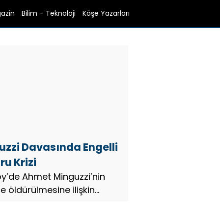
azin
Bilim – Teknoloji
Köşe Yazarları
uzzi Davasında Engelli
u Krizi
öy’de Ahmet Minguzzi’nin
e öldürülmesine ilişkin
ın 5’inci duruşmasında
on bir an olsun düşmedi.