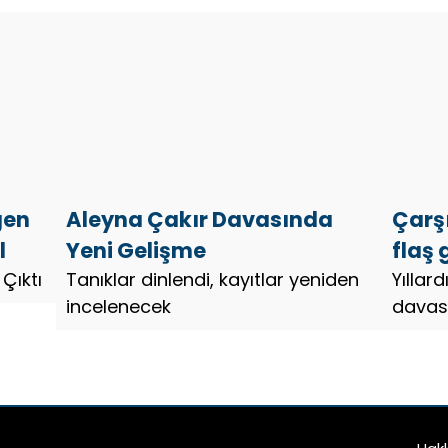
yargılandığı davada ilk duruşma
tamamlandı.
gen
Aleyna Çakır Davasında
Çarş
l
Yeni Gelişme
flaş
Çıktı
Tanıklar dinlendi, kayıtlar yeniden
karar
Yıllar
incelenecek
davası
Gezi o
davada
açıkla
istedi