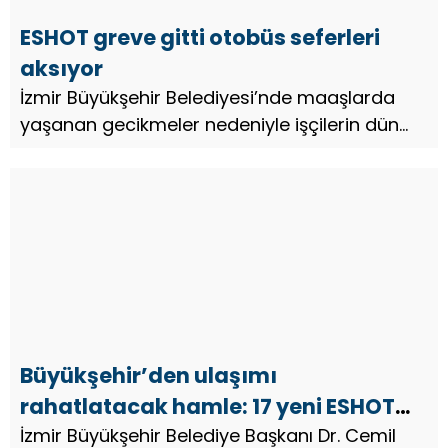
ESHOT greve gitti otobüs seferleri
aksıyor
İzmir Büyükşehir Belediyesi’nde maaşlarda
yaşanan gecikmeler nedeniyle işçilerin dün
başlattığı eylem kapsamında ESHOT şoförleri,
bugün 06.00 ile 07.00 saatleri arasında kontak
kapattı. Eylem nedeniyl...
Büyükşehir’den ulaşımı
rahatlatacak hamle: 17 yeni ESHOT
hattı!
İzmir Büyükşehir Belediye Başkanı Dr. Cemil