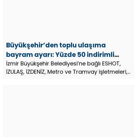
Büyükşehir’den toplu ulaşıma
bayram ayarı: Yüzde 50 indirimli
olacak!
İzmir Büyükşehir Belediyesi’ne bağlı ESHOT,
İZULAŞ, İZDENİZ, Metro ve Tramvay işletmeleri,
İZTAŞIT araçları ile Büyükşehir-TCDD
ortaklığıyla işletilen İZBAN, İzmir Büyükşehir
Belediye Meclisi kararı d...