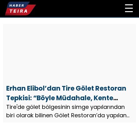
Erhan Elibol’dan Tire Gölet Restoran
Tepkisi: “Böyle Müdahale, Kente
Yakışmıyor”
Tire'de gölet bölgesinin simge yapılarından
biri olarak bilinen Gölet Restoran’da yapılan
son tadilat, tartışmaları beraberinde getirdi...