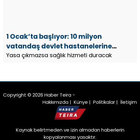
1 Ocak’ta başlıyor: 10 milyon
vatandaş devlet hastanelerine
gidemeyecek
Yasa çıkmazsa sağlık hizmeti duracak
Copyright © 2026 Haber Teira -
Hakkımızda
|
Künye
|
Politikalar
|
İletişim
Kaynak belirtmeden ve izin almadan haberlerin
kopyalanması yasaktır.