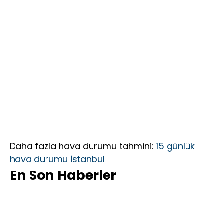
Daha
Kapsayıcı Bir
Federasyon
İçin Yola
Çıktık”
Daha fazla hava durumu tahmini:
15 günlük
hava durumu İstanbul
En Son Haberler