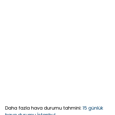
yakalandı
Birinciliği,
İçin 25
YKS’de İlk
Maddelik
1000’e 8
Büyük Vizyon:
Öğrenci
“Daha Güçlü,
Daha Etkin,
Daha
Kapsayıcı Bir
Federasyon
İçin Yola
Çıktık”
Daha fazla hava durumu tahmini:
15 günlük
hava durumu İstanbul