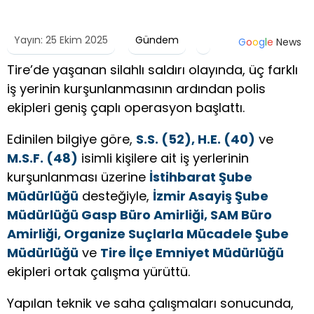
Yayın: 25 Ekim 2025
Gündem
G
o
o
g
l
e
News
Tire’de yaşanan silahlı saldırı olayında, üç farklı
iş yerinin kurşunlanmasının ardından polis
ekipleri geniş çaplı operasyon başlattı.
Edinilen bilgiye göre,
S.S. (52), H.E. (40)
ve
M.S.F. (48)
isimli kişilere ait iş yerlerinin
kurşunlanması üzerine
İstihbarat Şube
Müdürlüğü
desteğiyle,
İzmir Asayiş Şube
Müdürlüğü Gasp Büro Amirliği, SAM Büro
Amirliği, Organize Suçlarla Mücadele Şube
Müdürlüğü
ve
Tire İlçe Emniyet Müdürlüğü
ekipleri ortak çalışma yürüttü.
Yapılan teknik ve saha çalışmaları sonucunda,