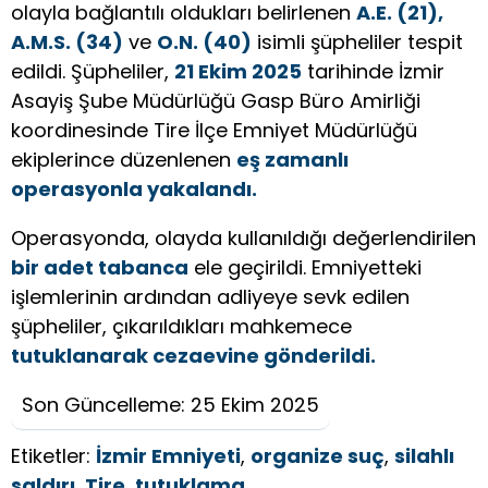
olayla bağlantılı oldukları belirlenen
A.E. (21),
A.M.S. (34)
ve
O.N. (40)
isimli şüpheliler tespit
edildi. Şüpheliler,
21 Ekim 2025
tarihinde İzmir
Asayiş Şube Müdürlüğü Gasp Büro Amirliği
koordinesinde Tire İlçe Emniyet Müdürlüğü
ekiplerince düzenlenen
eş zamanlı
operasyonla yakalandı.
Operasyonda, olayda kullanıldığı değerlendirilen
bir adet tabanca
ele geçirildi. Emniyetteki
işlemlerinin ardından adliyeye sevk edilen
şüpheliler, çıkarıldıkları mahkemece
tutuklanarak cezaevine gönderildi.
Son Güncelleme: 25 Ekim 2025
Etiketler:
İzmir Emniyeti
,
organize suç
,
silahlı
saldırı
,
Tire
,
tutuklama