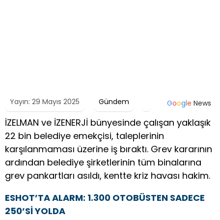
Yayın: 29 Mayıs 2025
Gündem
G
o
o
g
l
e
News
İZELMAN ve İZENERJİ bünyesinde çalışan yaklaşık
22 bin belediye emekçisi, taleplerinin
karşılanmaması üzerine iş bıraktı. Grev kararının
ardından belediye şirketlerinin tüm binalarına
grev pankartları asıldı, kentte kriz havası hakim.
ESHOT’TA ALARM: 1.300 OTOBÜSTEN SADECE
250’Sİ YOLDA