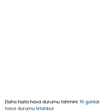
rüzgar arası
18 Yıldır
yakalandı
Mağdur
Ediyor?”
Daha fazla hava durumu tahmini:
15 günlük
hava durumu İstanbul