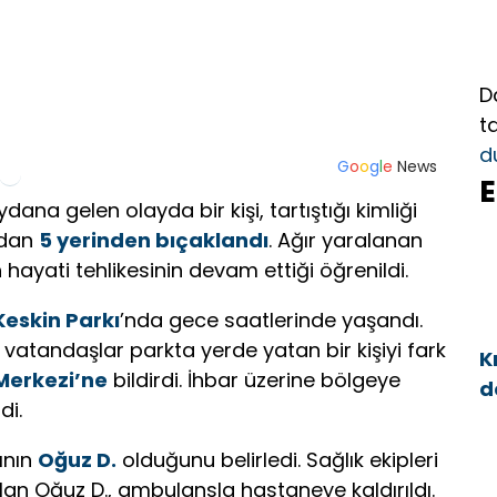
D
t
d
G
o
o
g
l
e
News
E
ana gelen olayda bir kişi, tartıştığı kimliği
ından
5 yerinden bıçaklandı
. Ağır yaralanan
 hayati tehlikesinin devam ettiği öğrenildi.
Keskin Parkı
’nda gece saatlerinde yaşandı.
i vatandaşlar parkta yerde yatan bir kişiyi fark
K
 Merkezi’ne
bildirdi. İhbar üzerine bölgeye
d
di.
a
lının
Oğuz D.
olduğunu belirledi. Sağlık ekipleri
lan Oğuz D., ambulansla hastaneye kaldırıldı.