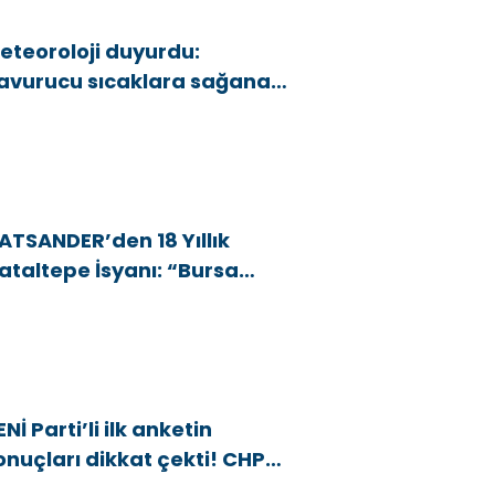
eteoroloji duyurdu:
avurucu sıcaklara sağanak
e rüzgar arası
ATSANDER’den 18 Yıllık
ataltepe İsyanı: “Bursa
snafını Kim 18 Yıldır Mağdur
diyor?”
ENİ Parti’li ilk anketin
onuçları dikkat çekti! CHP
araj altı kaldı