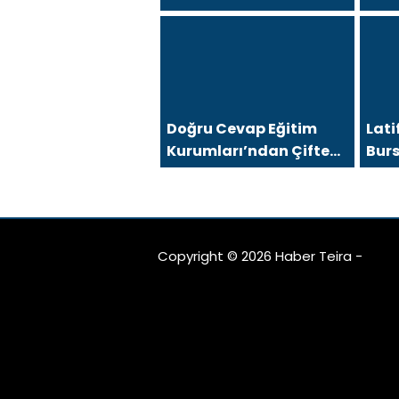
sağanak ve rüzgar
“Bur
arası
Yıld
Doğru Cevap Eğitim
Lati
Kurumları’ndan Çifte
Bur
Gurur: LGS Türkiye
Der
Birinciliği, YKS’de İlk
İçin
1000’e 8 Öğrenci
Vizy
Dah
Copyright © 2026 Haber Teira -
Kaps
Fede
Çıkt