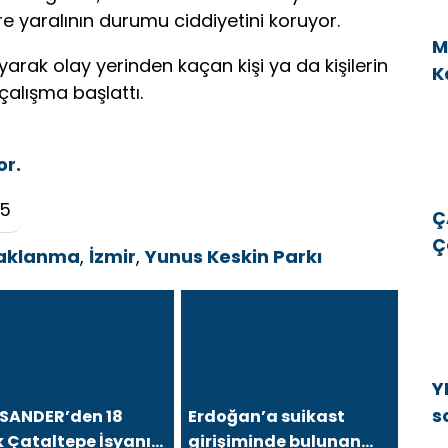
e yaralının durumu ciddiyetini koruyor.
M
layarak olay yerinden kaçan kişi ya da kişilerin
K
 çalışma başlattı.
v
or.
25
Ç
Ç
aklanma
,
İzmir
,
Yunus Keskin Parkı
E
E
Y
s
SANDER’den 18
Erdoğan’a suikast
ık Çataltepe İsyanı:
girişiminde bulunan
b