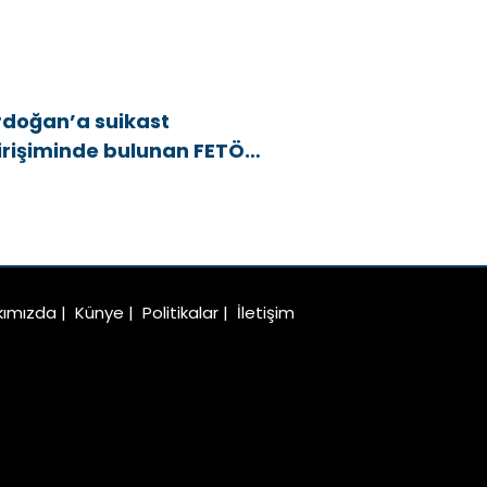
rdoğan’a suikast
irişiminde bulunan FETÖ
yesi yakalandı
kımızda
|
Künye
|
Politikalar
|
İletişim