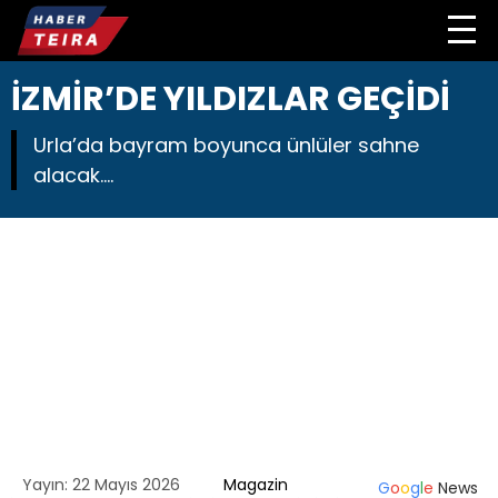
İZMİR’DE YILDIZLAR GEÇİDİ
Urla’da bayram boyunca ünlüler sahne
alacak....
Yayın: 22 Mayıs 2026
Magazin
G
o
o
g
l
e
News