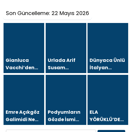
Son Güncelleme: 22 Mayıs 2026
Gianluca
Urlada Arif
Dünyaca Ünlü
Vacchi’den
Susam
İtalyan
Antalya’da
Rüzgarı
Fenomen
Türkiye
Gianluca
turizmine
Vacchi
destek çağrısı
Türkiye
Aşkına
Geliyor!
Emre Açıkgöz
Podyumların
ELA
Galimidi New
Gözde İsmi
YÖRÜKLÜ’DEN
York
Duygu
AMELİYAT