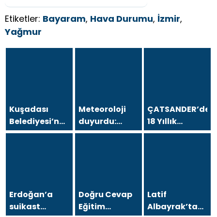
Etiketler:
Bayaram
,
Hava Durumu
,
İzmir
,
Yağmur
Kuşadası
Meteoroloji
ÇATSANDER’den
Belediyesi’ne
duyurdu:
18 Yıllık
operasyon; 15
Kavurucu
Çataltepe
şüpheli
sıcaklara
İsyanı: “Bursa
gözaltına
sağanak ve
Esnafını Kim
alındı
rüzgar arası
18 Yıldır
Mağdur
Ediyor?”
Erdoğan’a
Doğru Cevap
Latif
suikast
Eğitim
Albayrak’tan