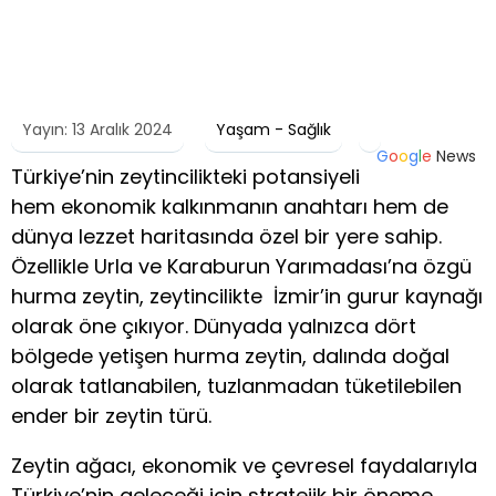
Yayın: 13 Aralık 2024
Yaşam - Sağlık
G
o
o
g
l
e
News
Türkiye’nin zeytincilikteki potansiyeli
hem ekonomik kalkınmanın anahtarı hem de
dünya lezzet haritasında özel bir yere sahip.
Özellikle Urla ve Karaburun Yarımadası’na özgü
hurma zeytin, zeytincilikte
İzmir
’in gurur kaynağı
olarak öne çıkıyor. Dünyada yalnızca dört
bölgede yetişen hurma zeytin, dalında doğal
olarak tatlanabilen, tuzlanmadan tüketilebilen
ender bir zeytin türü.
Zeytin ağacı, ekonomik ve çevresel faydalarıyla
Türkiye’nin geleceği için stratejik bir öneme