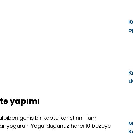
K
o
g
K
d
a
te yapımı
lbiberi geniş bir kapta karıştırın. Tüm
M
ar yoğurun. Yoğurduğunuz harcı 10 bezeye
K