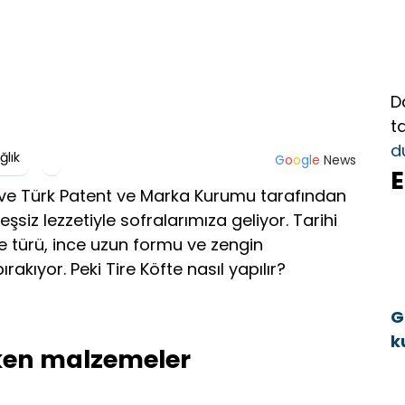
D
t
d
lık
G
o
o
g
l
e
News
E
an ve Türk Patent ve Marka Kurumu tarafından
eşsiz lezzetiyle sofralarımıza geliyor. Tarihi
te türü, ince uzun formu ve zengin
akıyor. Peki Tire Köfte nasıl yapılır?
G
k
eken malzemeler
a