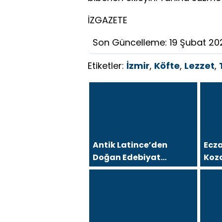
İZGAZETE
Son Güncelleme: 19 Şubat 20
Etiketler:
İzmir
,
Köfte
,
Lezzet
,
Antik Latince’den
Ecza
Doğan Edebiyat
Koz
Yolculuğu, “initium
Koz
intum” 13 Ülkede Okurla
Uyar
Buluştu
Sağl
Yakl
Ürün