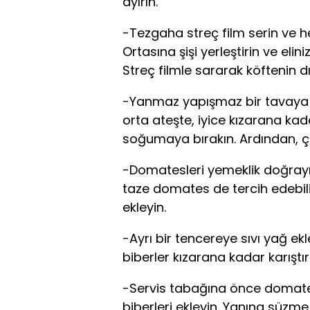
ayırın.
-Tezgaha streç film serin ve he
Ortasına şişi yerleştirin ve elini
Streç filmle sararak köftenin d
-Yanmaz yapışmaz bir tavaya 2 
orta ateşte, iyice kızarana kadar
soğumaya bırakın. Ardından, çöp
-Domatesleri yemeklik doğray
taze domates de tercih edebilir
ekleyin.
-Ayrı bir tencereye sıvı yağ ekl
biberler kızarana kadar karıştır
-Servis tabağına önce domates 
biberleri ekleyin. Yanına süzme