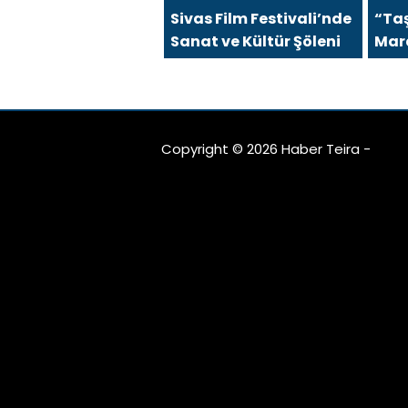
Öne
Sivas Film Festivali’nde
“Ta
Sanat ve Kültür Şöleni
Mard
İnsa
Büy
Copyright © 2026 Haber Teira -