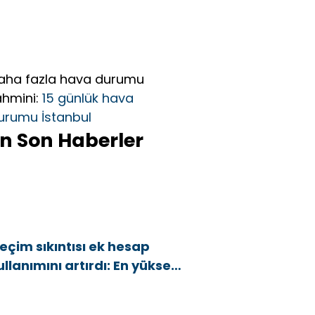
aha fazla hava durumu
ahmini:
15 günlük hava
urumu İstanbul
n Son Haberler
eçim sıkıntısı ek hesap
ullanımını artırdı: En yüksek
rtış bu 3 ilde