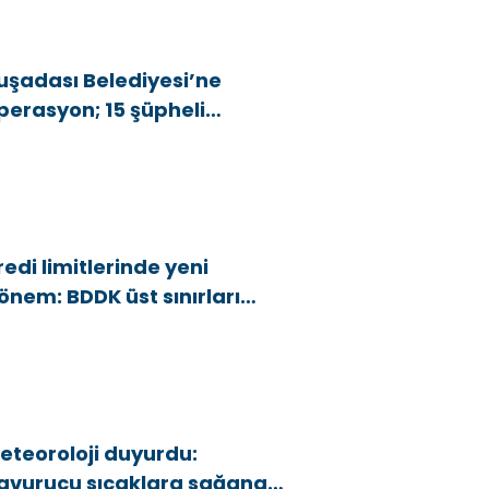
uşadası Belediyesi’ne
perasyon; 15 şüpheli
özaltına alındı
redi limitlerinde yeni
önem: BDDK üst sınırları
şağı çekti
eteoroloji duyurdu:
avurucu sıcaklara sağanak