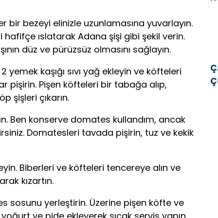
v
r bir bezeyi elinizle uzunlamasına yuvarlayın.
zi hafifçe ıslatarak Adana şişi gibi şekil verin.
ışının düz ve pürüzsüz olmasını sağlayın.
Ç
yemek kaşığı sıvı yağ ekleyin ve köfteleri
Ç
 pişirin. Pişen köfteleri bir tabağa alıp,
E
 şişleri çıkarın.
E
ın. Ben konserve domates kullandım, ancak
siniz. Domatesleri tavada pişirin, tuz ve kekik
eyin. Biberleri ve köfteleri tencereye alın ve
arak kızartın.
sosunu yerleştirin. Üzerine pişen köfte ve
 yoğurt ve pide ekleyerek sıcak servis yapın.