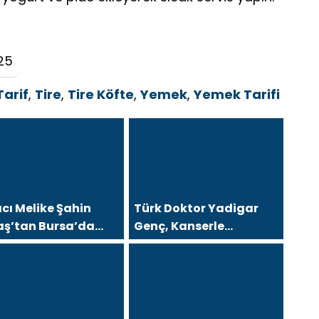
25
Tarif
,
Tire
,
Tire Köfte
,
Yemek
,
Yemek Tarifi
cı Melike Şahin
Türk Doktor Yadigar
aş’tan Bursa’da
Genç, Kanserle
metik Güvenliği
Mücadelesinde Yeni
ısı: “Cilt
Hedef Kanser Kök
ığında Bilimsel
Hücreleri
aşım ve Güvenilir
 Kullanımı Hayati