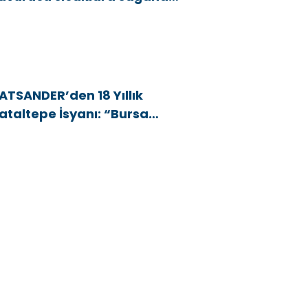
e rüzgar arası
ATSANDER’den 18 Yıllık
ataltepe İsyanı: “Bursa
snafını Kim 18 Yıldır Mağdur
diyor?”