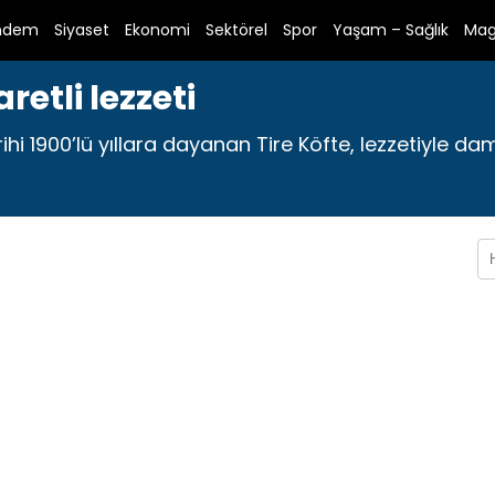
ndem
Siyaset
Ekonomi
Sektörel
Spor
Yaşam – Sağlık
Mag
aretli lezzeti
rihi 1900’lü yıllara dayanan Tire Köfte, lezzetiyle dam