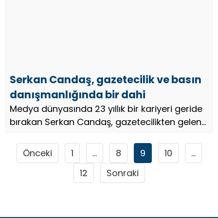
Serkan Candaş, gazetecilik ve basın
danışmanlığında bir dahi
Medya dünyasında 23 yıllık bir kariyeri geride
bırakan Serkan Candaş, gazetecilikten gelen
kökleriyle sektördeki varlığını güçlendiren,
birçok ünlü isim, firma ve siyasetçiyle çalışan,
Önceki
1
…
8
9
10
…
aynı zamanda ul...
12
Sonraki