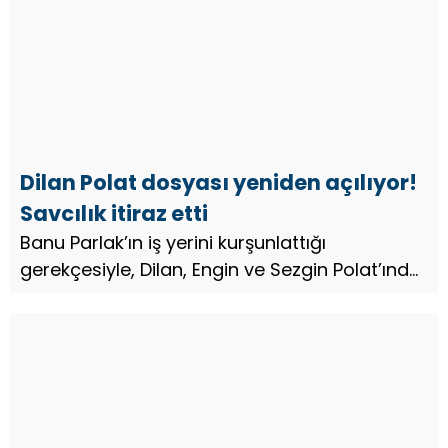
Dilan Polat dosyası yeniden açılıyor!
Savcılık itiraz etti
Banu Parlak’ın iş yerini kurşunlattığı
gerekçesiyle, Dilan, Engin ve Sezgin Polat’ında
aralarına bulunduğu 11 sanık hakkında
Küçükçekmece Cumhuriyet Başsavcılığı
tarafından dava açılmıştı. Olayda yeni...