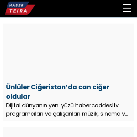
Ünlüler Ciğeristan’da can ciğer
oldular
Dijital dünyanın yeni yüzü habercaddesitv
programcıları ve çalışanları müzik, sinema ve
podyum dünyasının ünlü isimleriyle
Aksaray’da bulunan Ciğeristan’da bir araya