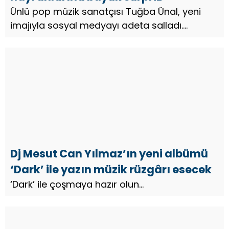
Ünlü pop müzik sanatçısı Tuğba Ünal, yeni
imajıyla sosyal medyayı adeta salladı.
Paylaştığı fotoğraflarla takipçilerini büyüleyen
Ünal, estetik duruş ve sempatik tavrıyla yine
gündemde olmayı başardı....
Dj Mesut Can Yılmaz’ın yeni albümü
‘Dark’ ile yazın müzik rüzgârı esecek
‘Dark’ ile çoşmaya hazır olun…