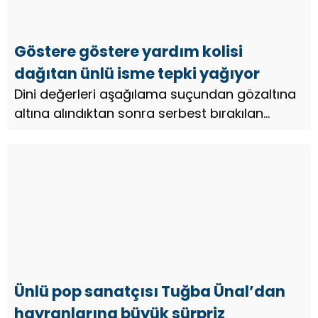
Göstere göstere yardım kolisi
dağıtan ünlü isme tepki yağıyor
Dini değerleri aşağılama suçundan gözaltına
altına alındıktan sonra serbest bırakılan
sosyal medya fenomeni Murat Övüç’ün
göstere göstere yardım kolisi dağıttığı anlara
ilişkin görüntüler büyük tepki ...
Ünlü pop sanatçısı Tuğba Ünal’dan
hayranlarına büyük sürpriz