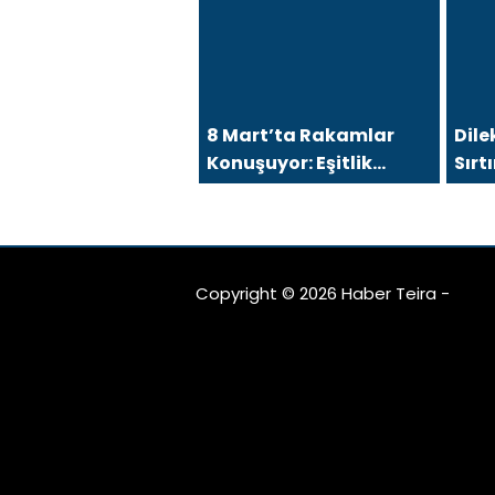
Önünde Hesap Verir!
Mers
8 Mart’ta Rakamlar
Dile
Konuşuyor: Eşitlik
Sır
Talebi Sürerken
Gel
Gerçekler Değişiyor
mu?
Copyright © 2026 Haber Teira -