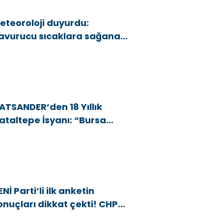
eteoroloji duyurdu:
avurucu sıcaklara sağanak
e rüzgar arası
ATSANDER’den 18 Yıllık
ataltepe İsyanı: “Bursa
snafını Kim 18 Yıldır Mağdur
diyor?”
ENİ Parti’li ilk anketin
onuçları dikkat çekti! CHP
araj altı kaldı