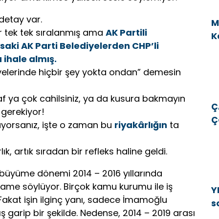
detay var.
M
ler tek tek sıralanmış ama
AK Partili
K
ysaki AK Parti Belediyelerden CHP’li
v
 ihale almış.
diyelerinde hiçbir şey yokta ondan” demesin
f ya çok cahilsiniz, ya da kusura bakmayın
Ç
gerekiyor!
Ç
lüyorsanız, işte o zaman bu
riyakârlığın
ta
E
E
ık, artık sıradan bir refleks haline geldi.
in büyüme dönemi 2014 – 2016 yıllarında
name söylüyor. Birçok kamu kurumu ile iş
Y
Fakat işin ilginç yanı, sadece İmamoğlu
s
 garip bir şekilde. Nedense, 2014 – 2019 arası
b