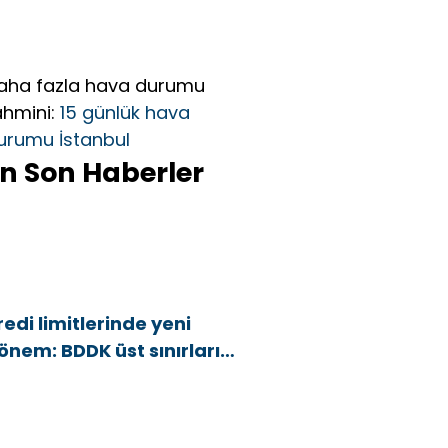
aha fazla hava durumu
ahmini:
15 günlük hava
urumu İstanbul
n Son Haberler
redi limitlerinde yeni
önem: BDDK üst sınırları
şağı çekti