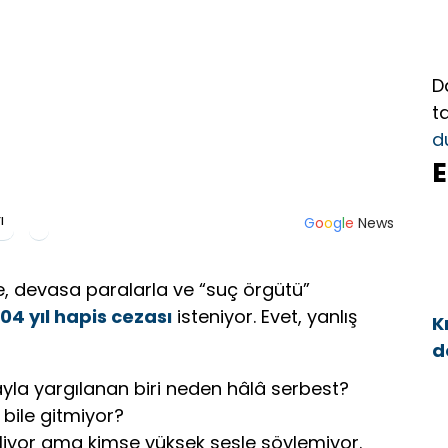
D
t
d
E
ı
G
o
o
g
l
e
News
le, devasa paralarla ve “suç örgütü”
04 yıl hapis cezası
isteniyor. Evet, yanlış
K
d
a
ayla yargılanan biri neden hâlâ serbest?
bile gitmiyor?
iliyor ama kimse yüksek sesle söylemiyor.