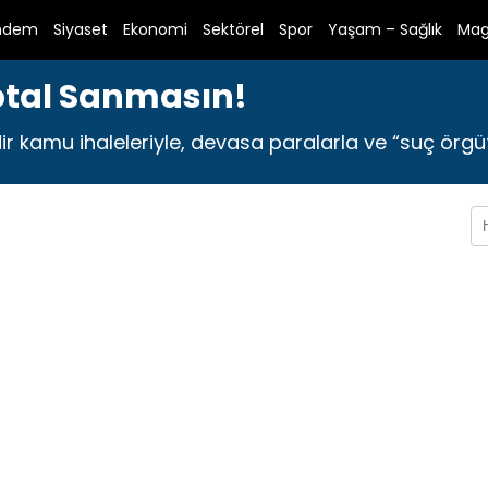
ndem
Siyaset
Ekonomi
Sektörel
Spor
Yaşam – Sağlık
Mag
ptal Sanmasın!
dir kamu ihaleleriyle, devasa paralarla ve “suç örgütü