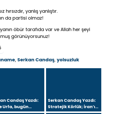
hırsızdır, yanlış yanlıştır.
ın da partisi olmaz!
yanın öbür tarafıda var ve Allah her şeyi
utmuş görünüyorsunuz!
5
ianame
,
Serkan Candaş
,
yolsuzluk
kan Candaş Yazdı:
Serkan Candaş Yazdı:
e Urfa, bugün
Stratejik Körlük; İran’ı
ramanmaraş ve
“Arap Baharı”