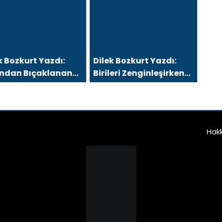
in, Ya sonra?
Penceresinden Görmek
k Bozkurt Yazdı:
Dilek Bozkurt Yazdı:
tından Bıçaklanan
Birileri Zenginleşirken
ecek
Kimler Eksiliyor?
Hak