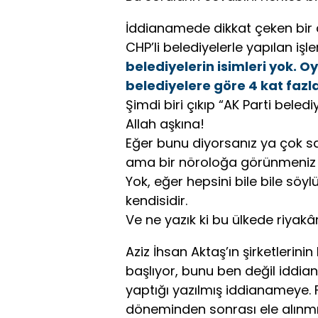
İddianamede dikkat çeken bir 
CHP’li belediyelerle yapılan iş
belediyelerin isimleri yok. O
belediyelere göre 4 kat fazla
Şimdi biri çıkıp “AK Parti bele
Allah aşkına!
Eğer bunu diyorsanız ya çok sa
ama bir nöroloğa görünmeniz 
Yok, eğer hepsini bile bile söy
kendisidir.
Ve ne yazık ki bu ülkede riyakârl
Aziz İhsan Aktaş’ın şirketlerin
başlıyor, bunu ben değil iddia
yaptığı yazılmış iddianameye. 
döneminden sonrası ele alınmış