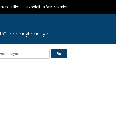
azin
Bilim – Teknoloji
Köşe Yazarları
” iddialarıyla anılıyor.
Bul