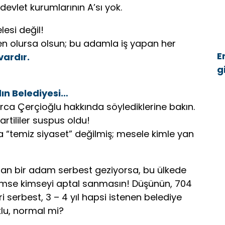
 devlet kurumlarının A’sı yok.
esi değil!
en olursa olsun; bu adamla iş yapan her
E
vardır.
g
ü
ın Belediyesi
…
ıllarca Çerçioğlu hakkında söylediklerine bakın.
artililer suspus oldu!
 “temiz siyaset” değilmiş; mesele kimle yan
anan bir adam serbest geziyorsa, bu ülkede
 kimse kimseyi aptal sanmasın! Düşünün, 704
ri serbest, 3 – 4 yıl hapsi istenen belediye
klu, normal mi?