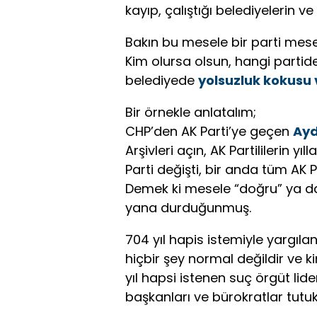
kayıp, çalıştığı belediyelerin ve
Bakın bu mesele bir parti mesel
Kim olursa olsun, hangi partid
belediyede
yolsuzluk kokusu 
Bir örnekle anlatalım;
CHP’den AK Parti’ye geçen
Ayd
Arşivleri açın, AK Partililerin y
Parti değişti, bir anda tüm AK P
Demek ki mesele “doğru” ya da
yana durduğunmuş.
704 yıl hapis istemiyle yargıl
hiçbir şey normal değildir ve
yıl hapsi istenen suç örgüt lide
başkanları ve bürokratlar tutu