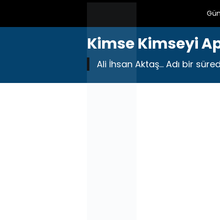
Gü
Kimse Kimseyi A
Ali İhsan Aktaş… Adı bir süre