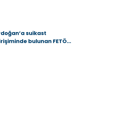
rdoğan’a suikast
irişiminde bulunan FETÖ
yesi yakalandı