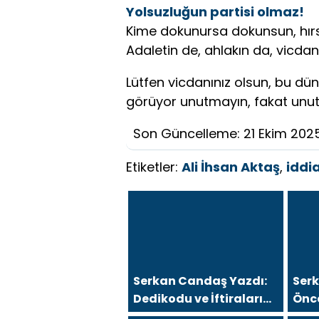
Yolsuzluğun partisi olmaz!
Kime dokunursa dokunsun, hırsız 
Adaletin de, ahlakın da, vicdan
Lütfen vicdanınız olsun, bu dün
görüyor unutmayın, fakat un
Son Güncelleme: 21 Ekim 202
Etiketler:
Ali İhsan Aktaş
,
idd
Serkan Candaş Yazdı:
Ser
Dedikodu ve İftiralarını
Önc
İspat Edemeyen Hukuk
Kah