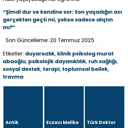
“Şimdi dur ve kendine sor: Son yaşadığın acı
gerçekten geçti mi, yoksa sadece alıştın
mı?”
Son Güncelleme: 20 Temmuz 2025
Etiketler:
duyarsızlık
,
klinik psikolog murat
abaoğlu
,
psikolojik dayanıklılık
,
ruh sağlığı
,
sosyal destek
,
terapi
,
toplumsal bellek
,
travma
Antik
Eczacı Melike
Türk Doktor