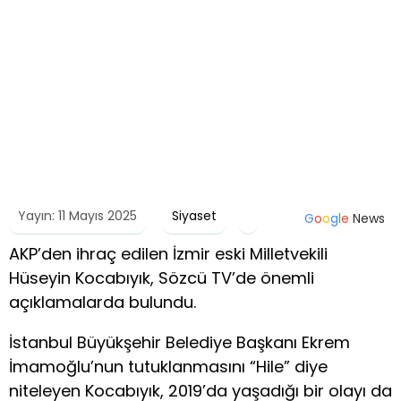
Yayın: 11 Mayıs 2025
Siyaset
G
o
o
g
l
e
News
AKP’den ihraç edilen İzmir eski Milletvekili
Hüseyin Kocabıyık, Sözcü TV’de önemli
açıklamalarda bulundu.
İstanbul Büyükşehir Belediye Başkanı Ekrem
İmamoğlu’nun tutuklanmasını “Hile” diye
niteleyen Kocabıyık, 2019’da yaşadığı bir olayı da