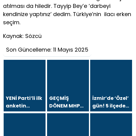
atılması da hiledir. Tayyip Bey’e ‘darbeyi
kendinize yaptınız’ dedim. Türkiye’nin ilacı erken
seçim.
Kaynak: Sözcü
Son Güncelleme: 11 Mayıs 2025
YENİ Parti’li ilk
GEÇMİŞ
İzmir’de ‘Özel’
anketin
DÖNEM MHP
gün! 5 ilçede
sonuçları
BÜYÜKŞEHİR
ve
dikkat çekti!
MECLİS
Gündoğdu’da
CHP baraj altı
SÖZCÜSÜ
halkla