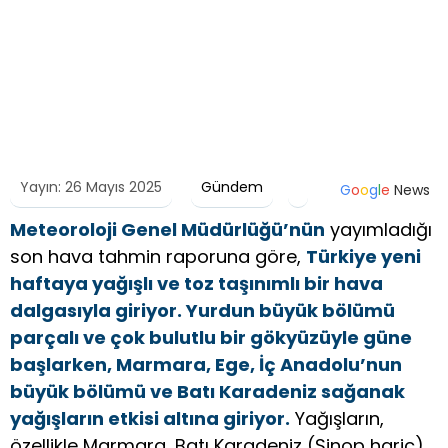
Yayın: 26 Mayıs 2025
Gündem
G
o
o
g
l
e
News
Meteoroloji Genel Müdürlüğü’nün
yayımladığı
son hava tahmin raporuna göre,
Türkiye yeni
haftaya yağışlı ve toz taşınımlı bir hava
dalgasıyla giriyor. Yurdun büyük bölümü
parçalı ve çok bulutlu bir gökyüzüyle güne
başlarken, Marmara, Ege, İç Anadolu’nun
büyük bölümü ve Batı Karadeniz sağanak
yağışların etkisi altına giriyor.
Yağışların,
özellikle Marmara, Batı Karadeniz (Sinop hariç),