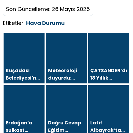
Son Güncelleme: 26 Mayıs 2025
Etiketler:
Hava Durumu
Kuşadası
Meteoroloji
ÇATSANDER’den
Belediyesi’ne
duyurdu:
18 Yıllık
operasyon; 15
Kavurucu
Çataltepe
şüpheli
sıcaklara
İsyanı: “Bursa
gözaltına
sağanak ve
Esnafını Kim
alındı
rüzgar arası
18 Yıldır
Mağdur
Ediyor?”
Erdoğan’a
Doğru Cevap
Latif
suikast
Eğitim
Albayrak’tan