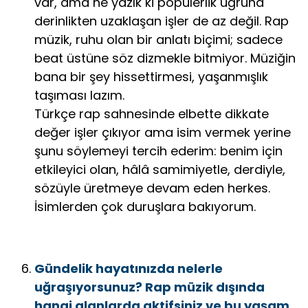
var, ama ne yazık ki popülerlik uğruna
derinlikten uzaklaşan işler de az değil. Rap
müzik, ruhu olan bir anlatı biçimi; sadece
beat üstüne söz dizmekle bitmiyor. Müziğin
bana bir şey hissettirmesi, yaşanmışlık
taşıması lazım.
Türkçe rap sahnesinde elbette dikkate
değer işler çıkıyor ama isim vermek yerine
şunu söylemeyi tercih ederim: benim için
etkileyici olan, hâlâ samimiyetle, derdiyle,
sözüyle üretmeye devam eden herkes.
İsimlerden çok duruşlara bakıyorum.
Gündelik hayatınızda nelerle
uğraşıyorsunuz? Rap müzik dışında
hangi alanlarda aktifsiniz ve bu yaşam