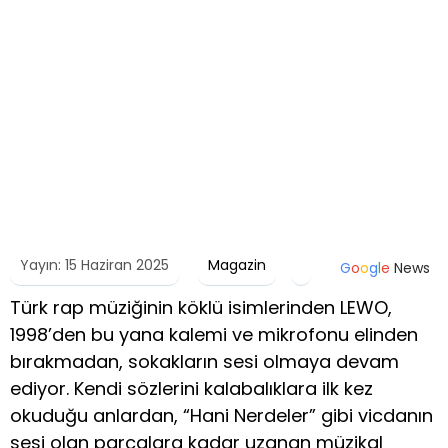
Yayın: 15 Haziran 2025
Magazin
G
o
o
g
l
e
News
Türk rap müziğinin köklü isimlerinden LEWO,
1998’den bu yana kalemi ve mikrofonu elinden
bırakmadan, sokakların sesi olmaya devam
ediyor. Kendi sözlerini kalabalıklara ilk kez
okuduğu anlardan, “Hani Nerdeler” gibi vicdanın
sesi olan parçalara kadar uzanan müzikal