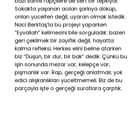
bazı sahte rapçilere de sert bir tepkiydi.
Sokakta yaşanan acıları şarkıya döküp,
onları yücelten değil, uyaran olmak istedik.
Naci Berktaş’la bu projeyi yaparken
“Eyvallah” kelimesini bile sorguladık: bazen
geri çekilmek bir zayıflık değil, hayatta
kalma refleksi. Herkes elini beline atarken
biz “Düşün, bir dur, bir bak” dedik. Çünkü bu
işin sonunda mezar var, kelepçe var,
pişmanlık var. Rap, gerçeği anlatmalı; yok
edici alışkanlıkları yüceltmemeli. Biz de bu
parçayla işte o gerçeği suratlara çarptık.