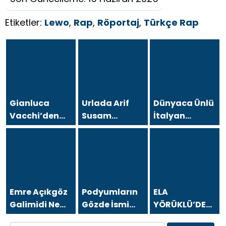
Etiketler:
Lewo
,
Rap
,
Röportaj
,
Türkçe Rap
Gianluca
Urlada Arif
Dünyaca Ünlü
Vacchi’den
Susam
İtalyan
Antalya’da
Rüzgarı
Fenomen
Türkiye
Gianluca
turizmine
Vacchi
destek çağrısı
Türkiye
Aşkına
Geliyor!
Emre Açıkgöz
Podyumların
ELA
Galimidi New
Gözde İsmi
YÖRÜKLÜ’DEN
York
Duygu
AMELİYAT