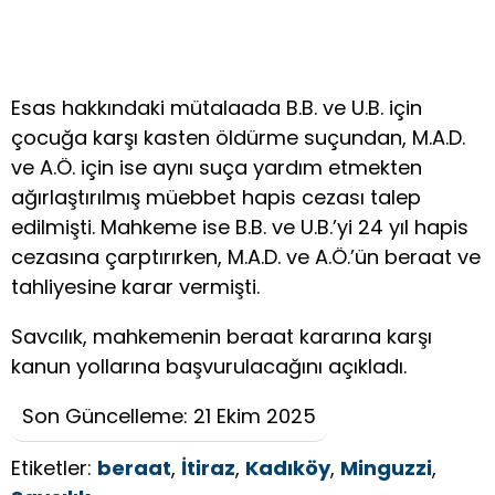
Esas hakkındaki mütalaada B.B. ve U.B. için
çocuğa karşı kasten öldürme suçundan, M.A.D.
ve A.Ö. için ise aynı suça yardım etmekten
ağırlaştırılmış müebbet hapis cezası talep
edilmişti. Mahkeme ise B.B. ve U.B.’yi 24 yıl hapis
cezasına çarptırırken, M.A.D. ve A.Ö.’ün beraat ve
tahliyesine karar vermişti.
Savcılık, mahkemenin beraat kararına karşı
kanun yollarına başvurulacağını açıkladı.
Son Güncelleme: 21 Ekim 2025
Etiketler:
beraat
,
İtiraz
,
Kadıköy
,
Minguzzi
,