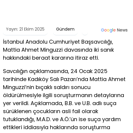
Yayın: 21 Ekim 2025
Gündem
G
o
o
g
l
e
News
İstanbul Anadolu Cumhuriyet Başsavcılığı,
Mattia Ahmet Minguzzi davasında iki sanık
hakkındaki beraat kararına itiraz etti.
Savcılığın açıklamasında, 24 Ocak 2025
tarihinde Kadıköy Salı Pazarı’nda Mattia Ahmet
Minguzzi’nin bıçaklı saldırı sonucu
öldürülmesiyle ilgili soruşturmanın detaylarına
yer verildi. Açıklamada, B.B. ve U.B. adlı suça
sürüklenen çocukların asli fail olarak
tutuklandığı, M.A.D. ve A.Ö.’ün ise suça yardım
ettikleri iddiasıyla haklarında soruşturma