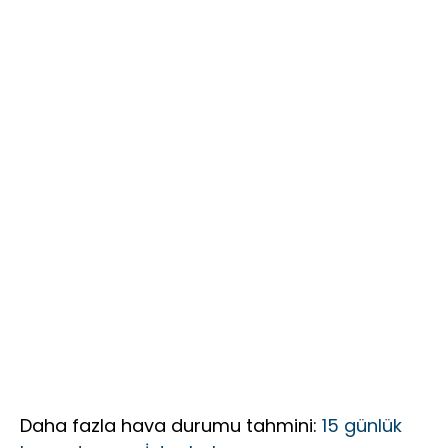
18 Yıldır
yakalandı
Birinciliği,
Mağdur
YKS’de İlk
Ediyor?”
1000’e 8
Öğrenci
Daha fazla hava durumu tahmini:
15 günlük