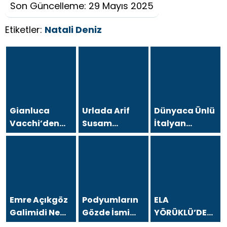
Son Güncelleme: 29 Mayıs 2025
Etiketler:
Natali Deniz
Gianluca
Urlada Arif
Dünyaca Ünlü
Vacchi’den
Susam
İtalyan
Antalya’da
Rüzgarı
Fenomen
Türkiye
Gianluca
turizmine
Vacchi
destek çağrısı
Türkiye
Aşkına
Geliyor!
Emre Açıkgöz
Podyumların
ELA
Galimidi New
Gözde İsmi
YÖRÜKLÜ’DEN
York
Duygu
AMELİYAT