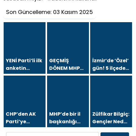
Son Güncelleme: 03 Kasım 2025
YENİ Parti’li ilk
GEÇMİŞ
İzmir’de ‘Özel’
anketin
DÖNEM MHP
gün! 5 ilçede
sonuçları
BÜYÜKŞEHİR
ve
dikkat çekti!
MECLİS
Gündoğdu’da
CHP baraj altı
SÖZCÜSÜ
halkla
kaldı
İHSAN
buluşacak
BİLGİLİ’DEN
BURSA İÇİN
CHP’den AK
MHP’de bir il
Zülfikar Bilgiç:
“MİNEATÜRKİSTAN”
Parti’ye
başkanlığı
Gençler Neden
ÇAĞRISI:
geçmişti!
daha
Yurtdışına