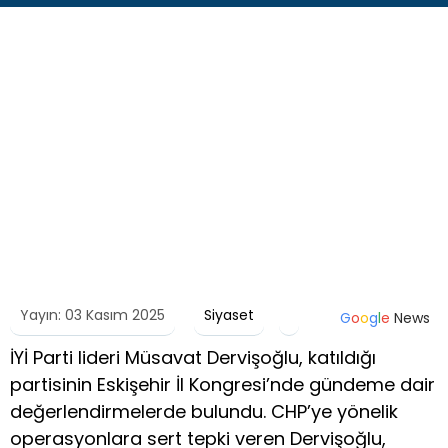
Yayın: 03 Kasım 2025
Siyaset
G
o
o
g
l
e
News
İYİ Parti lideri Müsavat Dervişoğlu, katıldığı
partisinin Eskişehir İl Kongresi’nde gündeme dair
değerlendirmelerde bulundu. CHP’ye yönelik
operasyonlara sert tepki veren Dervişoğlu,