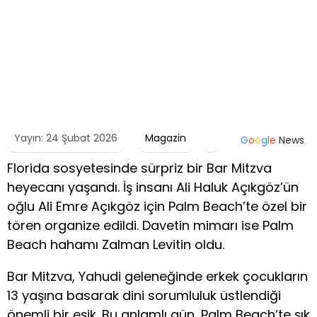
Yayın: 24 Şubat 2026
Magazin
G
o
o
g
l
e
News
Florida sosyetesinde sürpriz bir Bar Mitzva
heyecanı yaşandı. İş insanı Ali Haluk Açıkgöz’ün
oğlu Ali Emre Açıkgöz için Palm Beach’te özel bir
tören organize edildi. Davetin mimarı ise Palm
Beach hahamı Zalman Levitin oldu.
Bar Mitzva, Yahudi geleneğinde erkek çocukların
13 yaşına basarak dini sorumluluk üstlendiği
önemli bir eşik. Bu anlamlı gün, Palm Beach’te şık