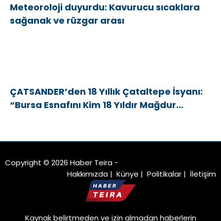
Meteoroloji duyurdu: Kavurucu sıcaklara
sağanak ve rüzgar arası
ÇATSANDER’den 18 Yıllık Çataltepe İsyanı:
“Bursa Esnafını Kim 18 Yıldır Mağdur
Ediyor?”
Copyright © 2026 Haber Teira -
Hakkımızda
|
Künye
|
Politikalar
|
İletişim
Kaynak belirtmeden ve izin almadan haberlerin