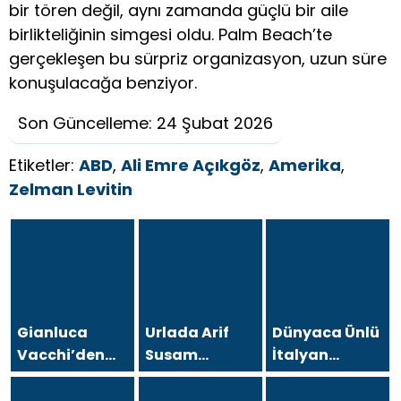
bir tören değil, aynı zamanda güçlü bir aile
birlikteliğinin simgesi oldu. Palm Beach’te
gerçekleşen bu sürpriz organizasyon, uzun süre
konuşulacağa benziyor.
Son Güncelleme: 24 Şubat 2026
Etiketler:
ABD
,
Ali Emre Açıkgöz
,
Amerika
,
Zelman Levitin
Gianluca
Urlada Arif
Dünyaca Ünlü
Vacchi’den
Susam
İtalyan
Antalya’da
Rüzgarı
Fenomen
Türkiye
Gianluca