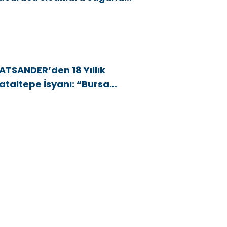
e rüzgar arası
ATSANDER’den 18 Yıllık
ataltepe İsyanı: “Bursa
snafını Kim 18 Yıldır Mağdur
diyor?”