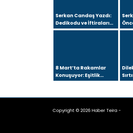
Serkan Candaş Yazdı:
Ser
Dedikodu ve İftiralarını
Önc
İspat Edemeyen Hukuk
Kah
Önünde Hesap Verir!
Mers
8 Mart’ta Rakamlar
Dile
Konuşuyor: Eşitlik
Sır
Talebi Sürerken
Gel
Gerçekler Değişiyor
mu?
Copyright © 2026 Haber Teira -