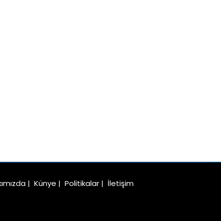
kımızda
|
Künye
|
Politikalar
|
İletişim