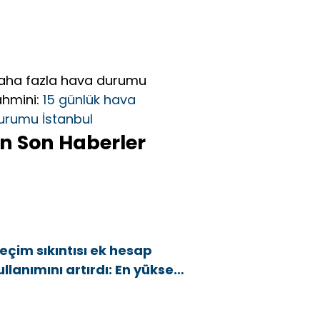
aha fazla hava durumu
ahmini:
15 günlük hava
urumu İstanbul
n Son Haberler
eçim sıkıntısı ek hesap
ullanımını artırdı: En yüksek
rtış bu 3 ilde