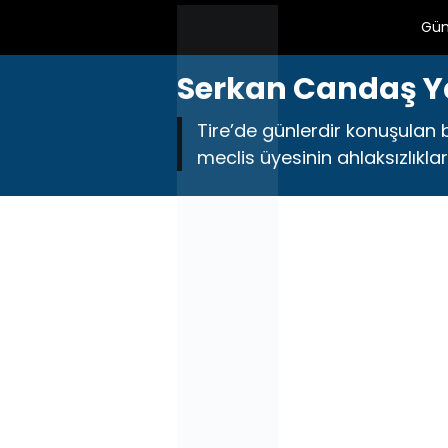
Gü
Serkan Candaş Y
Tire’de günlerdir konuşulan b
meclis üyesinin ahlaksızlıklarıy