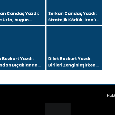
kan Candaş Yazdı:
Serkan Candaş Yazdı:
e Urfa, bugün
Stratejik Körlük; İran’ı
ramanmaraş ve
“Arap Baharı”
in, Ya sonra?
Penceresinden Görmek
k Bozkurt Yazdı:
Dilek Bozkurt Yazdı:
tından Bıçaklanan
Birileri Zenginleşirken
ecek
Kimler Eksiliyor?
Hak