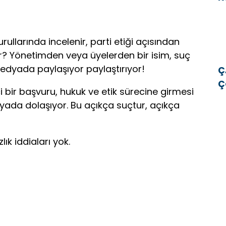
v
rullarında incelenir, parti etiği açısından
or? Yönetimden veya üyelerden bir isim, suç
medyada paylaşıyor paylaştırıyor!
Ç
Ç
çi bir başvuru, hukuk ve etik sürecine girmesi
E
yada dolaşıyor. Bu açıkça suçtur, açıkça
E
ık iddiaları yok.