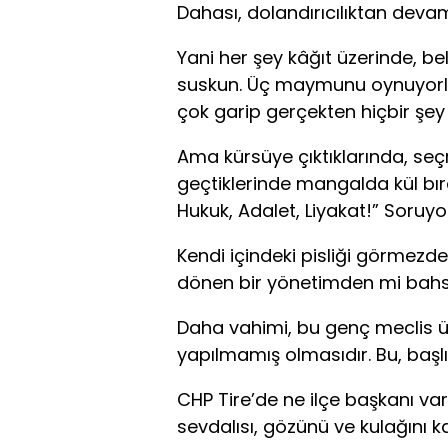
Dahası, dolandırıcılıktan dev
Yani her şey kâğıt üzerinde, b
suskun. Üç maymunu oynuyorlar
çok garip gerçekten hiçbir şey
Ama kürsüye çıktıklarında, seç
geçtiklerinde mangalda kül bıra
Hukuk, Adalet, Liyakat!” Soruy
Kendi içindeki pisliği görmezden
dönen bir yönetimden mi bahs
Daha vahimi, bu genç meclis üye
yapılmamış olmasıdır. Bu, başlı
CHP Tire’de ne ilçe başkanı var
sevdalısı, gözünü ve kulağını k