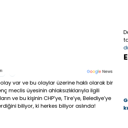
D
t
d
E
rı
G
o
o
g
l
e
News
olay var ve bu olaylar üzerine haklı olarak bir
ç meclis üyesinin ahlaksızlıklarıyla ilgili
arın ve bu kişinin CHP’ye, Tire’ye, Belediye’ye
G
iğini biliyor, ki herkes biliyor aslında!
k
a