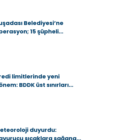
uşadası Belediyesi’ne
perasyon; 15 şüpheli
özaltına alındı
redi limitlerinde yeni
önem: BDDK üst sınırları
şağı çekti
eteoroloji duyurdu:
avurucu sıcaklara sağanak