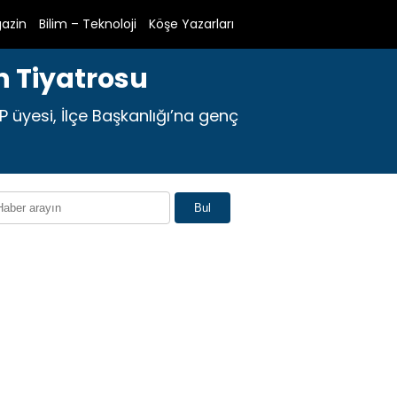
azin
Bilim – Teknoloji
Köşe Yazarları
 Tiyatrosu
P üyesi, İlçe Başkanlığı’na genç
Bul