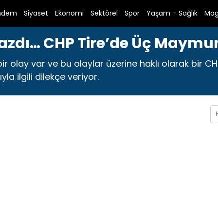
ndem
Siyaset
Ekonomi
Sektörel
Spor
Yaşam – Sağlık
Mag
azdı… CHP Tire’de Üç Maymun
ir olay var ve bu olaylar üzerine haklı olarak bir CH
la ilgili dilekçe veriyor.