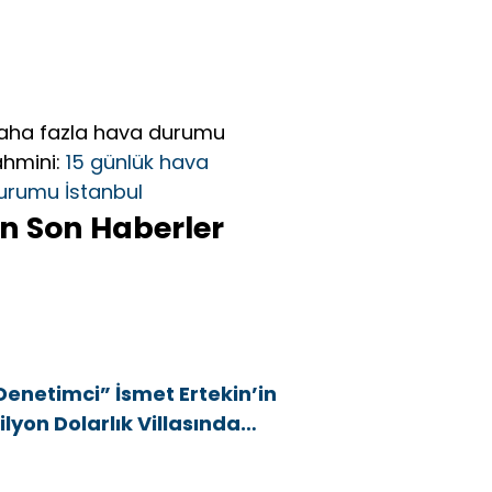
aha fazla hava durumu
ahmini:
15 günlük hava
urumu İstanbul
n Son Haberler
Denetimci” İsmet Ertekin’in
ilyon Dolarlık Villasında
38,40 m² Kaçak Alan Tespit
dildi