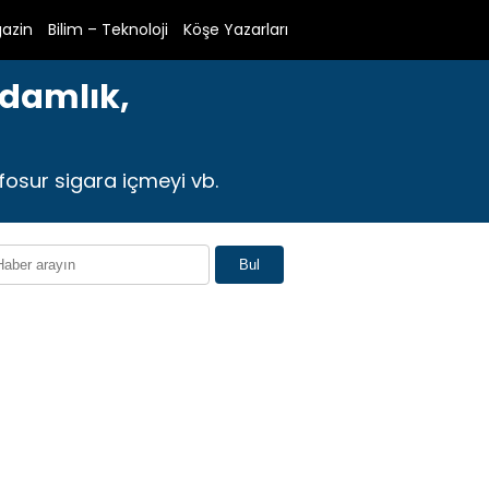
azin
Bilim – Teknoloji
Köşe Yazarları
adamlık,
 fosur sigara içmeyi vb.
Bul