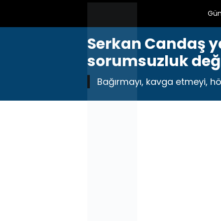
Gü
Serkan Candaş ya
sorumsuzluk deği
Bağırmayı, kavga etmeyi, höt 