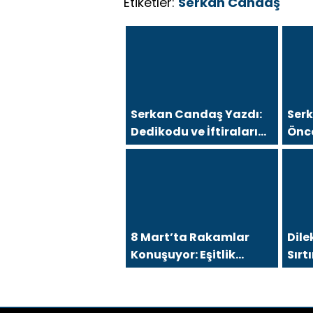
Etiketler:
Serkan Candaş
Serkan Candaş Yazdı:
Ser
Dedikodu ve İftiralarını
Önc
İspat Edemeyen Hukuk
Kah
Önünde Hesap Verir!
Mers
8 Mart’ta Rakamlar
Dile
Konuşuyor: Eşitlik
Sır
Talebi Sürerken
Gel
Gerçekler Değişiyor
mu?