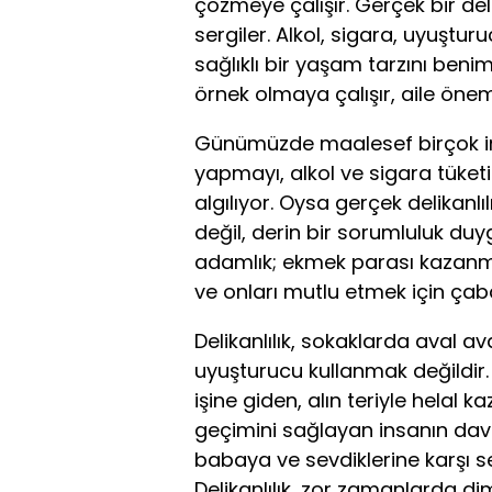
çözmeye çalışır. Gerçek bir de
sergiler. Alkol, sigara, uyuştur
sağlıklı bir yaşam tarzını benim
örnek olmaya çalışır, aile öneml
Günümüzde maalesef birçok in
yapmayı, alkol ve sigara tüketim
algılıyor. Oysa gerçek delikanlı
değil, derin bir sorumluluk duyg
adamlık; ekmek parası kazanma
ve onları mutlu etmek için çab
Delikanlılık, sokaklarda aval a
uyuşturucu kullanmak değildir. 
işine giden, alın teriyle helal 
geçimini sağlayan insanın davran
babaya ve sevdiklerine karşı s
Delikanlılık, zor zamanlarda d