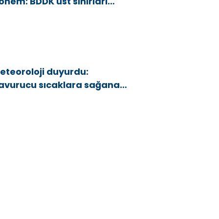
önem: BDDK üst sınırları
şağı çekti
eteoroloji duyurdu:
avurucu sıcaklara sağanak
e rüzgar arası