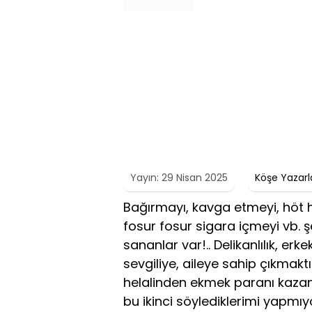
Yayın: 29 Nisan 2025
Köşe Yazarl
Bağırmayı, kavga etmeyi, höt hö
fosur fosur sigara içmeyi vb. şe
sananlar var!.. Delikanlılık, er
sevgiliye, aileye sahip çıkmakt
helalinden ekmek paranı kazanm
bu ikinci söylediklerimi yapmı