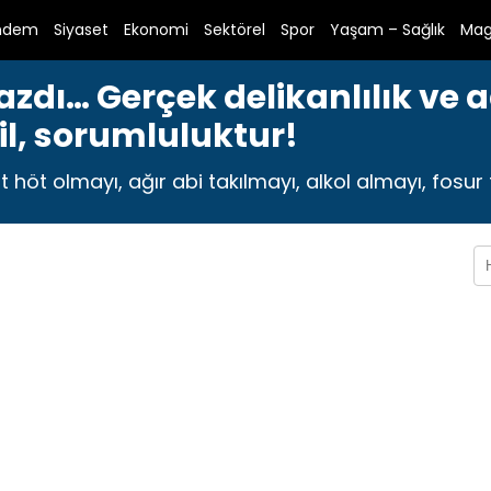
ndem
Siyaset
Ekonomi
Sektörel
Spor
Yaşam – Sağlık
Mag
zdı… Gerçek delikanlılık ve 
l, sorumluluktur!
höt olmayı, ağır abi takılmayı, alkol almayı, fosur