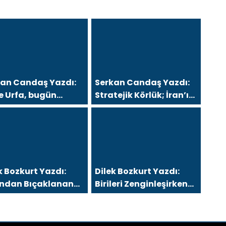
kan Candaş Yazdı:
Serkan Candaş Yazdı:
e Urfa, bugün
Stratejik Körlük; İran’ı
ramanmaraş ve
“Arap Baharı”
in, Ya sonra?
Penceresinden Görmek
k Bozkurt Yazdı:
Dilek Bozkurt Yazdı:
tından Bıçaklanan
Birileri Zenginleşirken
ecek
Kimler Eksiliyor?