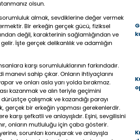
utanmanız olsun.
, sorumluluk almak, sevdiklerine değer vermek
G
ermektir. Bir erkeğin gerçek gücü, fiziksel
k
rından değil, karakterinin sağlamlığından ve
a
elir. İşte gerçek delikanlılık ve adamlığın
nsanlara karşı sorumluluklarının farkındadır.
di manevi sahip çıkar. Onların ihtiyaçlarını
K
yapar ve onları asla yarı yolda bırakmaz.
o
sı kazanmak ve alın teriyle geçimini
g
, dürüstçe çalışmak ve kazandığı parayı
k, gerçek bir erkeğin yapması gerekenlerdir.
 karşı şefkatli ve anlayışlıdır. Eşini, sevgilisini
ır, onların mutluluğu için çaba gösterir.
K
rine, sorunları konuşarak ve anlayışla