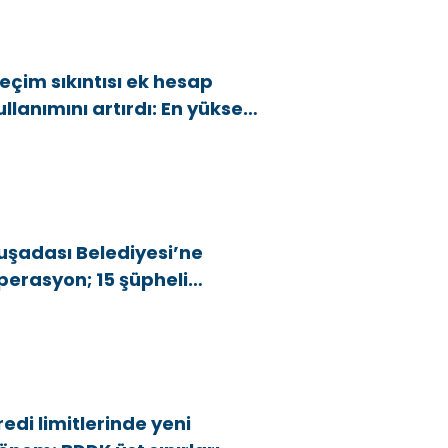
eçim sıkıntısı ek hesap
ullanımını artırdı: En yüksek
rtış bu 3 ilde
uşadası Belediyesi’ne
perasyon; 15 şüpheli
özaltına alındı
redi limitlerinde yeni