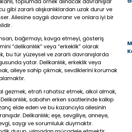
d
likanlı, toplumda örnek alınacak davranışlar
a
ucu gibi zararlı alışkanlıklardan uzak durur ve
ser. Ailesine saygılı davranır ve onlara iyi bir
idir.
san, bağırmayı, kavga etmeyi, gösteriş
M
ini “delikanlılık” veya “erkeklik” olarak
K
lık, bu tür yüzeysel ve zararlı davranışlarda
v
usunda yatar. Delikanlılık, erkeklik veya
k, aileye sahip çıkmak, sevdiklerini korumak
alamaktır.
val gezmek, etrafı rahatsız etmek, alkol almak,
Delikanlılık, sabahın erken saatlerinde kalkıp
kazanç elde eden ve bu kazancıyla ailesinin
ışıdır. Delikanlılık; eşe, sevgiliye, anneye,
evgi, saygı ve sorumluluk duymaktır.
imdik durup, yılmadan mücadele etmektir.