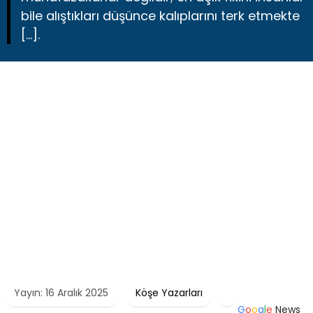
bile alıştıkları düşünce kalıplarını terk etmekte
[…].
Yayın: 16 Aralık 2025
Köşe Yazarları
G
o
o
g
l
e
News