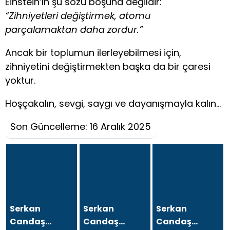
Einstein’ın şu sözü boşuna değildir:
“Zihniyetleri değiştirmek, atomu
parçalamaktan daha zordur.”
Ancak bir toplumun ilerleyebilmesi için,
zihniyetini değiştirmekten başka da bir çaresi
yoktur.
Hoşçakalın, sevgi, saygı ve dayanışmayla kalın…
Son Güncelleme: 16 Aralık 2025
Serkan
Serkan
Serkan
Candaş
Candaş
Candaş