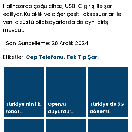
Halihazırda çoğu cihaz, USB-C girişi ile şarj
ediliyor. Kulaklık ve diğer çeşitli aksesuarlar ile
yeni dizüstü bilgisayarlarda da aynı giriş
mevcut.
Son Güncelleme: 28 Aralık 2024
Etiketler:
Cep Telefonu
,
Tek Tip Şarj
Türkiye’nin ilk
OpenAI
Türkiye’de 5G
robot
duyurdu:
dönemi
savaşları ligi
ChatGPT Go
başlıyor: hem
trbl, 11-12
tüm dünyada
telefon hem