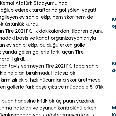
fa Kemal Atatürk Stadyumu’nda
mağlup ederek taraftarına gol şöleni yaşattı.
rgileyen ev sahibi ekip, hem skor hem de
K
ir üstünlük kurdu.
o
Tire 2021 FK, ilk dakikalardan itibaren oyunu
g
sahadaki baskı ve kanat organizasyonlarıyla
an ev sahibi ekip, bulduğu erken golle
k yarıda gelen gollerle farkı açan Tire
alli girdi.
K
ndan taviz vermeyen Tire 2021 FK, topa sahip
d
kibine alan bırakmadı. Hatasız bir
a
ırmızılı ekip, hızlı hücumlarla skor üretmeye
len gollerle fark beşe çıktı ve mücadele 5-0’lık
m puan hanesine kritik bir üç puan yazdırdı.
M
vunma hataları ve oyunun kontrolünü erken
K
. Deplasmanda varlık gösteremeyen konuk