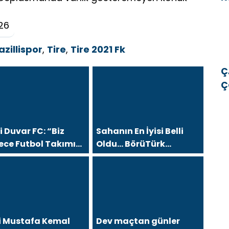
v
26
azillispor
,
Tire
,
Tire 2021 Fk
Ç
Ç
E
E
 Duvar FC: “Biz
Sahanın En İyisi Belli
ece Futbol Takımı
Oldu… BörüTürk
l, Büyük Bir Aileyiz”
Medya’dan Sezon
Finaline Yakışan Dev
Organizasyon
i Mustafa Kemal
Dev maçtan günler