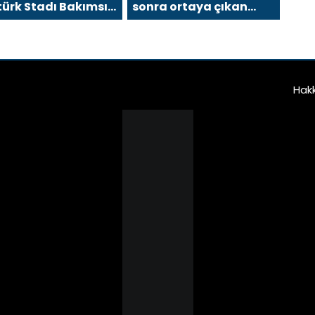
ürk Stadı Bakımsız
sonra ortaya çıkan
aldı?
görüntü
Hak