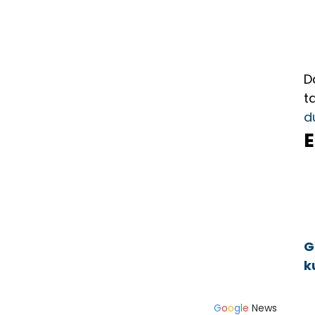
D
t
d
E
G
k
a
G
o
o
g
l
e
News