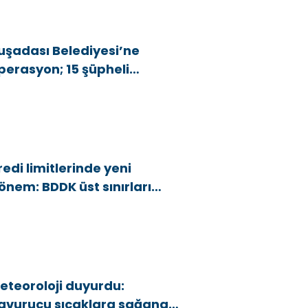
uşadası Belediyesi’ne
perasyon; 15 şüpheli
özaltına alındı
redi limitlerinde yeni
önem: BDDK üst sınırları
şağı çekti
eteoroloji duyurdu:
avurucu sıcaklara sağanak