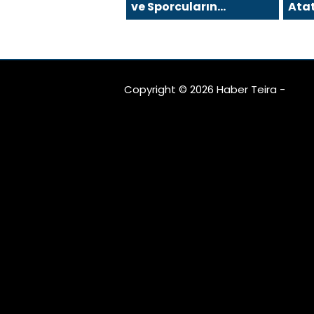
ve Sporcuların
Atat
Arkasındaki Güçlü İsim:
mı K
Coach İda Doruk
Copyright © 2026 Haber Teira -