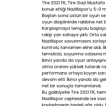
Tire 2021 FK, Tire Gazi Musta
konuk ettiği Nazillispor’u 5-0 
Baştan sona üstün bir oyun se
oyun disiplininde rakibine net b
Karşılaşmaya tempolu başlayan 
rakip yarı sahaya yıktı. Orta 
Nazillispor savunmasını zorlay
kontrolü tamamen eline aldı. İl
temsilcisi, soyunma odasına mor
İkinci yarıda da oyun anlayışı
olma oranını yüksek tutarak ra
performans ortaya koyan sarı k
devam etti. İkinci yarıda da ge
net bir sonuçla tamamlandı.
Bu galibiyetle Tire 2021 FK, he
Nazillispor cephesinde ise sa
kaybetmenin bedeli ağır oldu