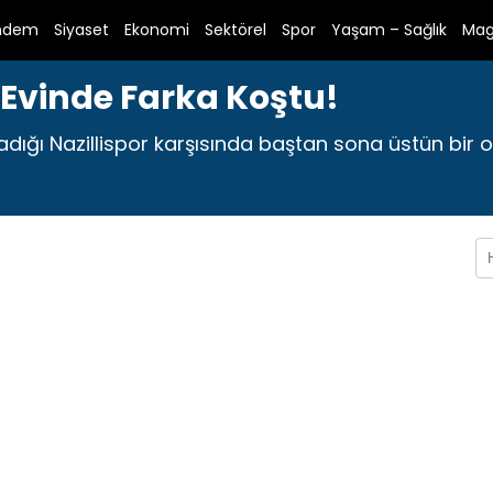
ndem
Siyaset
Ekonomi
Sektörel
Spor
Yaşam – Sağlık
Mag
i Evinde Farka Koştu!
ladığı Nazillispor karşısında baştan sona üstün bir 