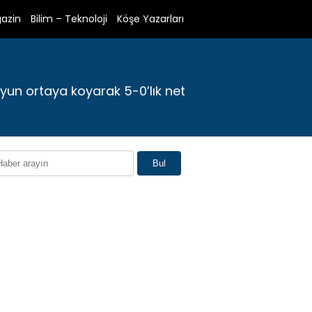
azin
Bilim – Teknoloji
Köşe Yazarları
oyun ortaya koyarak 5-0’lık net
Bul