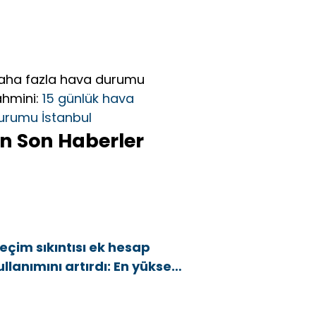
aha fazla hava durumu
ahmini:
15 günlük hava
urumu İstanbul
n Son Haberler
eçim sıkıntısı ek hesap
ullanımını artırdı: En yüksek
rtış bu 3 ilde