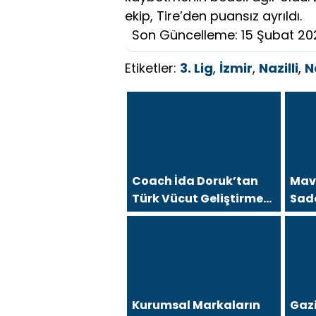
ekip, Tire’den puansız ayrıldı.
Son Güncelleme: 15 Şubat 20
Etiketler:
3. Lig
,
İzmir
,
Nazilli
,
N
Coach İda Doruk’tan
Mavi
Türk Vücut Geliştirme
Sad
Tarinine Damga Vuran
Deği
Organizasyon
Kurumsal Markaların
Gaz