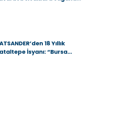
e rüzgar arası
ATSANDER’den 18 Yıllık
ataltepe İsyanı: “Bursa
snafını Kim 18 Yıldır Mağdur
diyor?”