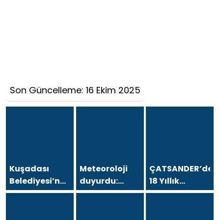
Son Güncelleme: 16 Ekim 2025
Kuşadası
Meteoroloji
ÇATSANDER’den
Belediyesi’ne
duyurdu:
18 Yıllık
operasyon; 15
Kavurucu
Çataltepe
şüpheli
sıcaklara
İsyanı: “Bursa
gözaltına
sağanak ve
Esnafını Kim