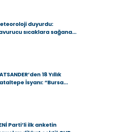
eteoroloji duyurdu:
avurucu sıcaklara sağanak
e rüzgar arası
ATSANDER’den 18 Yıllık
ataltepe İsyanı: “Bursa
snafını Kim 18 Yıldır Mağdur
diyor?”
ENİ Parti’li ilk anketin