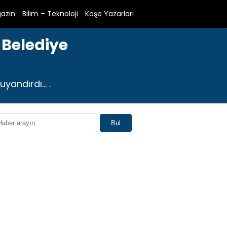
azin
Bilim – Teknoloji
Köşe Yazarları
 Belediye
uyandırdı… .
Bul