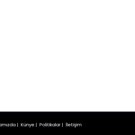
kımızda
|
Künye
|
Politikalar
|
İletişim