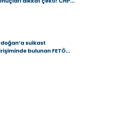
onuçları dikkat çekti! CHP
araj altı kaldı
rdoğan’a suikast
irişiminde bulunan FETÖ
yesi yakalandı