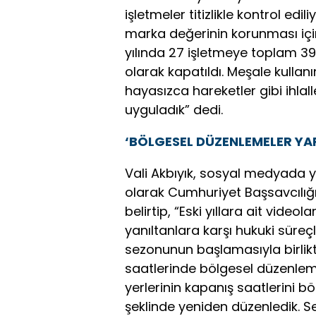
işletmeler titizlikle kontrol ed
marka değerinin korunması için
yılında 27 işletmeye toplam 39 
olarak kapatıldı. Meşale kullanı
hayasızca hareketler gibi ihlal
uyguladık” dedi.
‘BÖLGESEL DÜZENLEMELER YAP
Vali Akbıyık, sosyal medyada ye
olarak Cumhuriyet Başsavcılığı t
belirtip, “Eski yıllara ait vid
yanıltanlara karşı hukuki süre
sezonunun başlamasıyla birlik
saatlerinde bölgesel düzenleme
yerlerinin kapanış saatlerini bö
şeklinde yeniden düzenledik. S