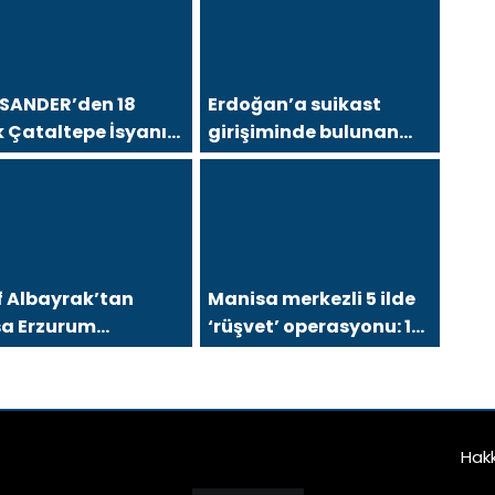
SANDER’den 18
Erdoğan’a suikast
ık Çataltepe İsyanı:
girişiminde bulunan
sa Esnafını Kim 18
FETÖ üyesi yakalandı
ır Mağdur Ediyor?”
f Albayrak’tan
Manisa merkezli 5 ilde
sa Erzurum
‘rüşvet’ operasyonu: 12
nekleri Federasyonu
şüpheli gözaltında!
 25 Maddelik Büyük
on: “Daha Güçlü,
a Etkin, Daha
Hak
ayıcı Bir
rasyon İçin Yola