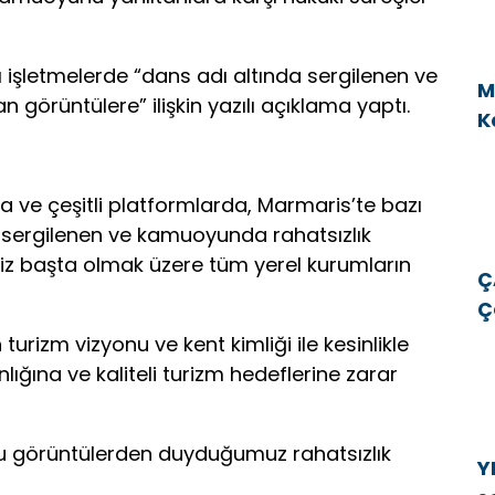
 işletmelerde “dans adı altında sergilenen ve
M
görüntülere” ilişkin yazılı açıklama yaptı.
K
v
ve çeşitli platformlarda, Marmaris’te bazı
a sergilenen ve kamuoyunda rahatsızlık
iz başta olmak üzere tüm yerel kurumların
Ç
Ç
E
turizm vizyonu ve kent kimliği ile kesinlikle
E
ığına ve kaliteli turizm hedeflerine zarar
u görüntülerden duyduğumuz rahatsızlık
Y