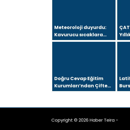
Meteoroloji duyurdu:
ÇAT
Kavurucu sıcaklara
Yıll
sağanak ve rüzgar
“Bur
arası
Yıld
Doğru Cevap Eğitim
Lati
Kurumları’ndan Çifte
Bur
Gurur: LGS Türkiye
Der
Birinciliği, YKS’de İlk
İçin
1000’e 8 Öğrenci
Vizy
Dah
Copyright © 2026 Haber Teira -
Kaps
Fede