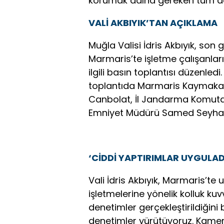
korumak adına gereken tüm ad
VALİ AKBIYIK’TAN AÇIKLAMA
Muğla Valisi İdris Akbıyık, so
Marmaris’te işletme çalışanları
ilgili basın toplantısı düzenledi.
toplantıda Marmaris Kaymakamı
Canbolat, İl Jandarma Komuta
Emniyet Müdürü Samed Seyhan
‘CİDDİ YAPTIRIMLAR UYGULAD
Vali İdris Akbıyık, Marmaris’
işletmelerine yönelik kolluk kuvv
denetimler gerçekleştirildiğin
denetimler yürütüyoruz. Kamera