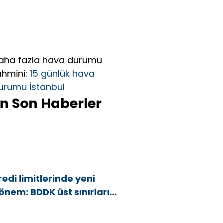
aha fazla hava durumu
ahmini:
15 günlük hava
urumu İstanbul
n Son Haberler
redi limitlerinde yeni
önem: BDDK üst sınırları
şağı çekti