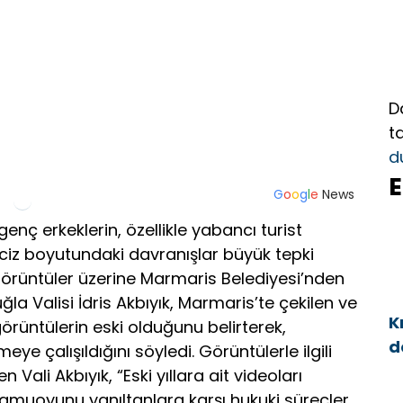
D
t
d
E
G
o
o
g
l
e
News
enç erkeklerin, özellikle yabancı turist
aciz boyutundaki davranışlar büyük tepki
görüntüler üzerine Marmaris Belediyesi’nden
a Valisi İdris Akbıyık, Marmaris’te çekilen ve
K
rüntülerin eski olduğunu belirterek,
d
e çalışıldığını söyledi. Görüntülerle ilgili
a
en Vali Akbıyık, “Eski yıllara ait videoları
amuoyunu yanıltanlara karşı hukuki süreçler