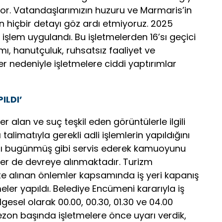
iliyor. Vatandaşlarımızın huzuru ve Marmaris’in
 hiçbir detayı göz ardı etmiyoruz. 2025
işlem uygulandı. Bu işletmelerden 16’sı geçici
mı, hanutçuluk, ruhsatsız faaliyet ve
ler nedeniyle işletmelere ciddi yaptırımlar
ILDI’
r alan ve suç teşkil eden görüntülerle ilgili
alimatıyla gerekli adli işlemlerin yapıldığını
eoları bugünmüş gibi servis ederek kamuoyunu
çler de devreye alınmaktadır. Turizm
te alınan önlemler kapsamında iş yeri kapanış
ler yapıldı. Belediye Encümeni kararıyla iş
lgesel olarak 00.00, 00.30, 01.30 ve 04.00
ezon başında işletmelere önce uyarı verdik,