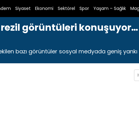
ndem
Siyaset
Ekonomi
Sektörel
Spor
Yaşam – Sağlık
Mag
 rezil görüntüleri konuşuyor…
kilen bazı görüntüler sosyal medyada geniş yankı 