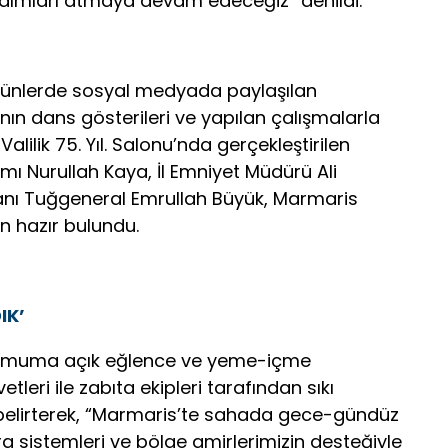
ımları atmaya devam edeceğiz” denildi.
n günlerde sosyal medyada paylaşılan
nın dans gösterileri ve yapılan çalışmalarla
 Valilik 75. Yıl. Salonu’nda gerçekleştirilen
 Nurullah Kaya, İl Emniyet Müdürü Ali
nı Tuğgeneral Emrullah Büyük, Marmaris
 hazır bulundu.
IK’
te umuma açık eğlence ve yeme-içme
etleri ile zabıta ekipleri tarafından sıkı
i belirterek, “Marmaris’te sahada gece-gündüz
 sistemleri ve bölge amirlerimizin desteğiyle