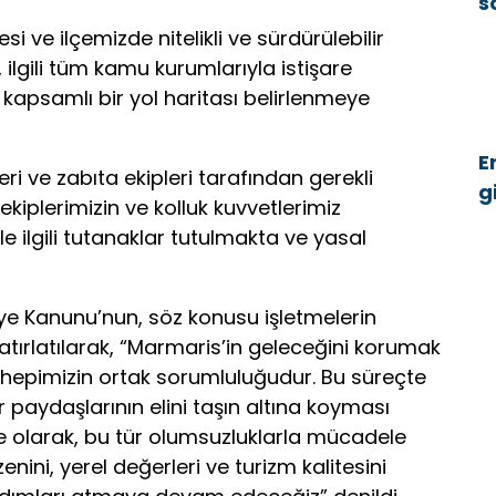
s
b
i ve ilçemizde nitelikli ve sürdürülebilir
ilgili tüm kamu kurumlarıyla istişare
e kapsamlı bir yol haritası belirlenmeye
E
i ve zabıta ekipleri tarafından gerekli
g
kiplerimizin ve kolluk kuvvetlerimiz
ü
rle ilgili tutanaklar tutulmakta ve yasal
ye Kanunu’nun, söz konusu işletmelerin
atırlatılarak, “Marmaris’in geleceğini korumak
hepimizin ortak sorumluluğudur. Bu süreçte
r paydaşlarının elini taşın altına koyması
ye olarak, bu tür olumsuzluklarla mücadele
nini, yerel değerleri ve turizm kalitesini