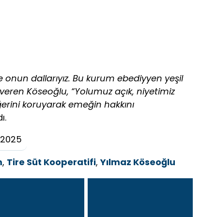
de onun dallarıyız. Bu kurum ebediyyen yeşil
jı veren Köseoğlu, “Yolumuz açık, niyetimiz
değerini koruyarak emeğin hakkını
ı.
 2025
m
,
Tire Süt Kooperatifi
,
Yılmaz Köseoğlu