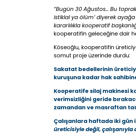
“Bugün 30 Ağustos… Bu topraklar
istiklal ya ölüm’ diyerek ayağa
kararlılıkla kooperatif başkanl
kooperatifin geleceğine dair he
Köseoğlu, kooperatifin üretici
somut proje üzerinde durdu:
Sakatat bedellerinin üreticiye
kuruşuna kadar hak sahibine 
Kooperatife silaj makinesi kaz
verimsizliğini geride bırakaca
zamandan ve masraftan tas
Çalışanlara haftada iki gün i
üreticisiyle değil, çalışanıyl