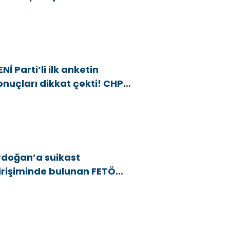
snafını Kim 18 Yıldır Mağdur
diyor?”
ENİ Parti’li ilk anketin
onuçları dikkat çekti! CHP
araj altı kaldı
rdoğan’a suikast
irişiminde bulunan FETÖ
yesi yakalandı