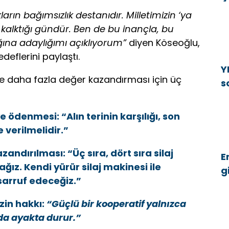
E
ın bağımsızlık destanıdır. Milletimizin ‘ya
E
 kalktığı gündür. Ben de bu inançla, bu
ığına adaylığımı açıklıyorum”
diyen Köseoğlu,
deflerini paylaştı.
Y
ye daha fazla değer kazandırması için üç
s
b
 ödenmesi: “Alın terinin karşılığı, son
verilmelidir.”
andırılması: “Üç sıra, dört sıra silaj
E
ğız. Kendi yürür silaj makinesi ile
g
arruf edeceğiz.”
ü
zin hakkı:
“Güçlü bir kooperatif yalnızca
a da ayakta durur.”