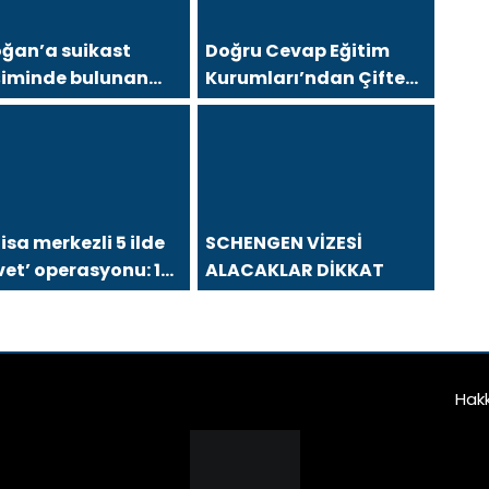
oğan’a suikast
Doğru Cevap Eğitim
şiminde bulunan
Kurumları’ndan Çifte
 üyesi yakalandı
Gurur: LGS Türkiye
Birinciliği, YKS’de İlk
1000’e 8 Öğrenci
sa merkezli 5 ilde
SCHENGEN VİZESİ
vet’ operasyonu: 12
ALACAKLAR DİKKAT
eli gözaltında!
Hak