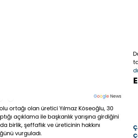
D
t
d
E
G
o
o
g
l
e
News
olu ortağı olan üretici Yılmaz Köseoğlu, 30
ığı açıklama ile başkanlık yarışına girdiğini
 birlik, şeffaflık ve üreticinin hakkını
Ç
ğünü vurguladı.
Ç