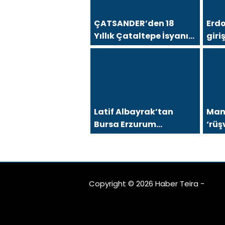
ÇATSANDER’den 18
Erd
Yıllık Çataltepe İsyanı:
giri
“Bursa Esnafını Kim 18
FETÖ
Yıldır Mağdur Ediyor?”
Latif Albayrak’tan
Mani
Bursa Erzurum
‘rüş
Dernekleri Federasyonu
şüph
İçin 25 Maddelik Büyük
Vizyon: “Daha Güçlü,
Daha Etkin, Daha
Copyright © 2026 Haber Teira -
Kapsayıcı Bir
Federasyon İçin Yola
Çıktık”