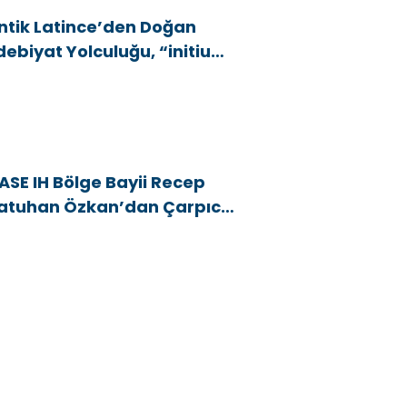
ntik Latince’den Doğan
debiyat Yolculuğu, “initium
ntum” 13 Ülkede Okurla
uluştu
ASE IH Bölge Bayii Recep
atuhan Özkan’dan Çarpıcı
raktör Piyasası Analizi:
Türkiye Traktör Pazarı
arihinin En Zorlu
önemlerinden Birini
aşıyor”