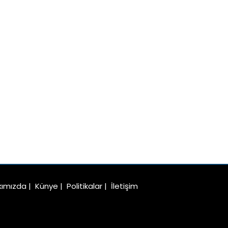
kımızda
|
Künye
|
Politikalar
|
İletişim