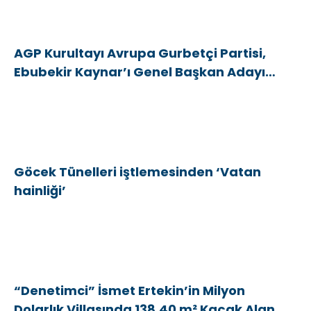
AGP Kurultayı Avrupa Gurbetçi Partisi,
Ebubekir Kaynar’ı Genel Başkan Adayı
gösterdi
Göcek Tünelleri iştlemesinden ‘Vatan
hainliği’
“Denetimci” İsmet Ertekin’in Milyon
Dolarlık Villasında 138,40 m² Kaçak Alan