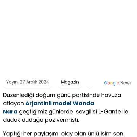
Yayın: 27 Aralık 2024
Magazin
G
o
o
g
l
e
News
Düzenlediği doğum günü partisinde havuza
atlayan
Arjantinli model Wanda
Nara
geçtiğimiz günlerde sevgilisi L-Gante ile
dudak dudağa poz vermişti.
Yaptığı her paylaşımı olay olan ünlü isim son