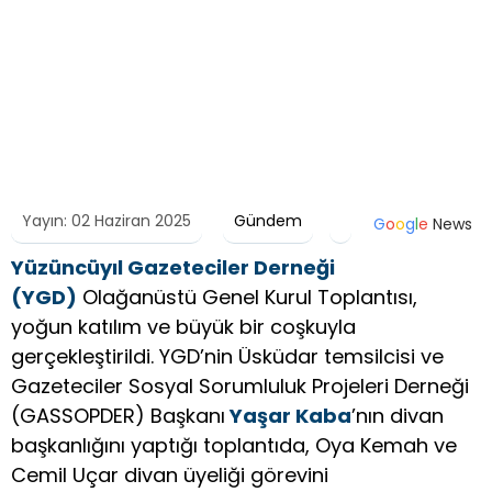
Yayın: 02 Haziran 2025
Gündem
G
o
o
g
l
e
News
Yüzüncüyıl Gazeteciler Derneği
(YGD)
Olağanüstü Genel Kurul Toplantısı,
yoğun katılım ve büyük bir coşkuyla
gerçekleştirildi. YGD’nin Üsküdar temsilcisi ve
Gazeteciler Sosyal Sorumluluk Projeleri Derneği
(GASSOPDER) Başkanı
Yaşar Kaba
’nın divan
başkanlığını yaptığı toplantıda, Oya Kemah ve
Cemil Uçar divan üyeliği görevini