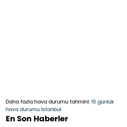
Öğrenci
“Daha Güçlü,
Daha Etkin,
Daha
Kapsayıcı Bir
Federasyon
İçin Yola
Çıktık”
Daha fazla hava durumu tahmini:
15 günlük
hava durumu İstanbul
En Son Haberler